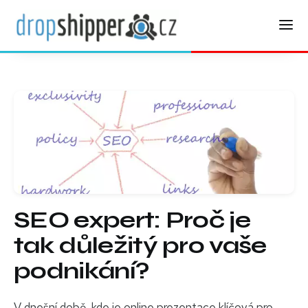
SEO expert: Proč je
tak důležitý pro vaše
podnikání?
V dnešní době, kde je online prezentace klíčová pro