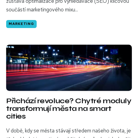
zůstává optimalizace pro vyhledávače (SEO) klíčovou
součástí marketingového mixu...
MARKETING
Přichází revoluce? Chytré moduly
transformují města na smart
cities
V době, kdy se města stávají středem našeho života, je