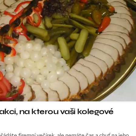
akci, na kterou vaši kolegové
řádáte firemní večírek, ale nemáte čas a chuť na jeho