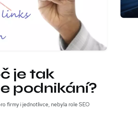
č je tak
še podnikání?
ro firmy i jednotlivce, nebyla role SEO