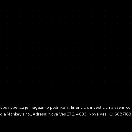
pshipper.cz je magazín o podnikání, financích, investicích a všem, co 
dia Monkey s.r.o., Adresa: Nová Ves 272, 46331 Nová Ves, IČ: 608718