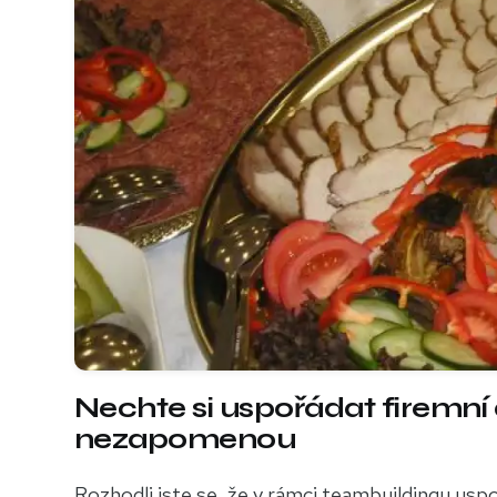
Nechte si uspořádat firemní 
nezapomenou
Rozhodli jste se, že v rámci teambuildingu uspo