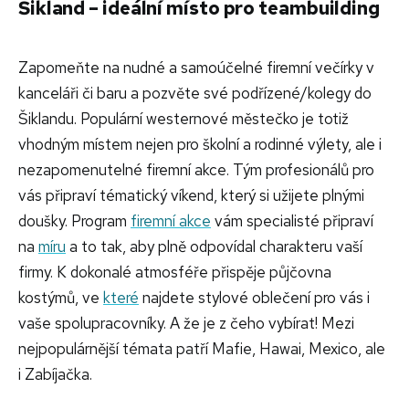
Šikland – ideální místo pro teambuilding
Zapomeňte na nudné a samoúčelné firemní večírky v
kanceláři či baru a pozvěte své podřízené/kolegy do
Šiklandu. Populární westernové městečko je totiž
vhodným místem nejen pro školní a rodinné výlety, ale i
nezapomenutelné firemní akce. Tým profesionálů pro
vás připraví tématický víkend, který si užijete plnými
doušky. Program
firemní akce
vám specialisté připraví
na
míru
a to tak, aby plně odpovídal charakteru vaší
firmy. K dokonalé atmosféře přispěje půjčovna
kostýmů, ve
které
najdete stylové oblečení pro vás i
vaše spolupracovníky. A že je z čeho vybírat! Mezi
nejpopulárnější témata patří Mafie, Hawai, Mexico, ale
i Zabíjačka.