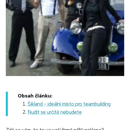
Obsah článku:
Šikland – ideální místo pro teambuilding
Nudit se určitě nebudete
Zdá se vám, že to ve vaší firmě příliš neklape?