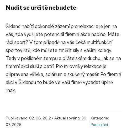
Nudit se určitě nebudete
Šikland nabízí dokonalé zázemí pro relaxaci a je jen na
vás, zda využijete potenciál firemní akce naplno. Máte
rádi sport? V tom případě na vás čeká multifunkční
sportoviště, kde můžete změřit síly s vašimi kolegy.
Tedy v poklidném tempu a přátelském duchu, jak se na
firemní akci sluší a patří. Pro milovníky relaxace je
připravena vířivka, solárium a zkušený masér. Po firemní
akci v Šiklandu to bude ve vaší firmě vypadat úplně
jinak.
Publikováno: 02. 08. 2012 / Aktualizováno: 30.
Kategorie:
07. 2026
Podnikání