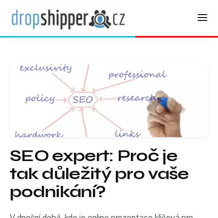
SEO expert: Proč je
tak důležitý pro vaše
podnikání?
V dnešní době, kde je online prezentace klíčová pro