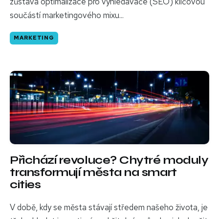
zůstává optimalizace pro vyhledávače (SEO) klíčovou
součástí marketingového mixu...
MARKETING
Přichází revoluce? Chytré moduly
transformují města na smart
cities
V době, kdy se města stávají středem našeho života, je