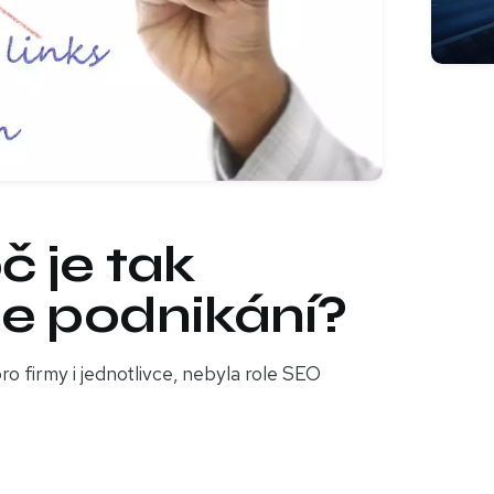
č je tak
še podnikání?
ro firmy i jednotlivce, nebyla role SEO