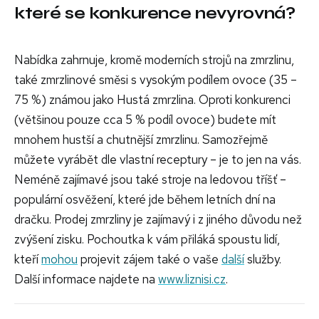
které se konkurence nevyrovná?
Nabídka zahrnuje, kromě moderních strojů na zmrzlinu,
také zmrzlinové směsi s vysokým podílem ovoce (35 –
75 %) známou jako Hustá zmrzlina. Oproti konkurenci
(většinou pouze cca 5 % podíl ovoce) budete mít
mnohem hustší a chutnější zmrzlinu. Samozřejmě
můžete vyrábět dle vlastní receptury – je to jen na vás.
Neméně zajímavé jsou také stroje na ledovou tříšť –
populární osvěžení, které jde během letních dní na
dračku. Prodej zmrzliny je zajímavý i z jiného důvodu než
zvýšení zisku. Pochoutka k vám přiláká spoustu lidí,
kteří
mohou
projevit zájem také o vaše
další
služby.
Další informace najdete na
www.liznisi.cz
.