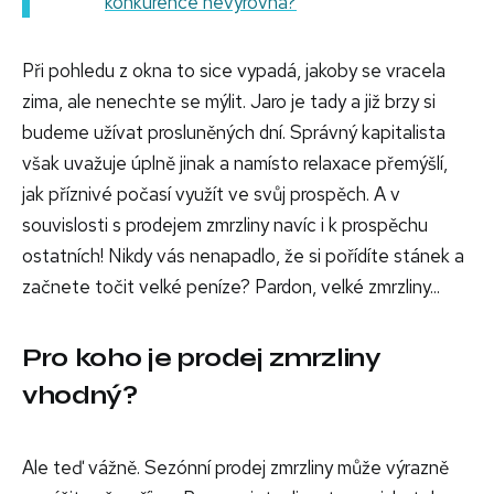
konkurence nevyrovná?
Při pohledu z okna to sice vypadá, jakoby se vracela
zima, ale nenechte se mýlit. Jaro je tady a již brzy si
budeme užívat prosluněných dní. Správný kapitalista
však uvažuje úplně jinak a namísto relaxace přemýšlí,
jak příznivé počasí využít ve svůj prospěch. A v
souvislosti s prodejem zmrzliny navíc i k prospěchu
ostatních! Nikdy vás nenapadlo, že si pořídíte stánek a
začnete točit velké peníze? Pardon, velké zmrzliny...
Pro koho je prodej zmrzliny
vhodný?
Ale teď vážně. Sezónní prodej zmrzliny může výrazně