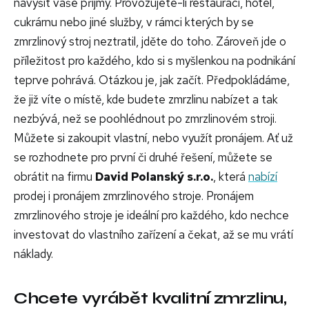
navýšit vaše příjmy. Provozujete-li restauraci, hotel,
cukrárnu nebo jiné služby, v rámci kterých by se
zmrzlinový stroj neztratil, jděte do toho. Zároveň jde o
příležitost pro každého, kdo si s myšlenkou na podnikání
teprve pohrává. Otázkou je, jak začít. Předpokládáme,
že již víte o místě, kde budete zmrzlinu nabízet a tak
nezbývá, než se poohlédnout po zmrzlinovém stroji.
Můžete si zakoupit vlastní, nebo využít pronájem. Ať už
se rozhodnete pro první či druhé řešení, můžete se
obrátit na firmu
David Polanský s.r.o.
, která
nabízí
prodej i pronájem zmrzlinového stroje. Pronájem
zmrzlinového stroje je ideální pro každého, kdo nechce
investovat do vlastního zařízení a čekat, až se mu vrátí
náklady.
Chcete vyrábět kvalitní zmrzlinu,