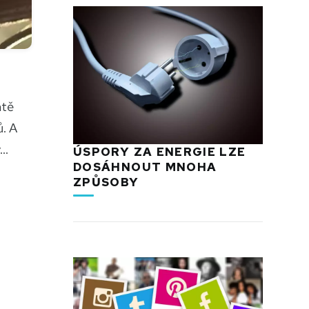
ntě
ů. A
..
ÚSPORY ZA ENERGIE LZE
DOSÁHNOUT MNOHA
ZPŮSOBY