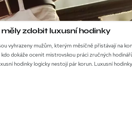
měly zdobit luxusní hodinky
jsou vyhrazeny mužům, kterým měsíčně přistávají na ko
ý, kdo dokáže ocenit mistrovskou práci zručných hodinář
usní hodinky logicky nestojí pár korun. Luxusní hodinky.