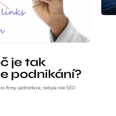
č je tak
še podnikání?
ro firmy i jednotlivce, nebyla role SEO