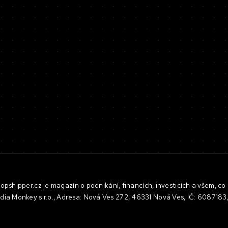
pshipper.cz je magazín o podnikání, financích, investicích a všem, co 
dia Monkey s.r.o., Adresa: Nová Ves 272, 46331 Nová Ves, IČ: 608718