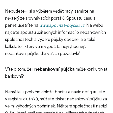
Nebudete-li si s výběrem vědět rady, zamiřte na
některý ze srovnávacích portálů. Spoustu času a
peněz ušetříte na
www.spocitat-pujcku.cz
. Na webu
najdete spoustu užitečných informací o nebankovních
společnostech a výběru půjčky obecně, ale také
kalkulátor, který vám vypočítá nejvýhodnější
nebankovní půjčku dle vašich požadavků.
Víte o tom, že i
nebankovní půjčka
může konkurovat
bankovní?
Nemáte-li problém doložit bonitu a navíc nefigurujete
v registru dlužníků, můžete získat nebankovní půjčku za
velmi výhodných podmínek. Některé společnosti nabízí
úvěry, které mají srovnatelné a v některých případech