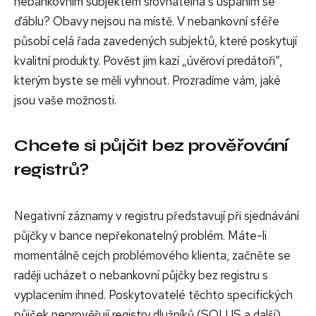
nebankovním subjektem srovnatelná s uspáním se
ďáblu? Obavy nejsou na místě. V nebankovní sféře
působí celá řada zavedených subjektů, které poskytují
kvalitní produkty. Pověst jim kazí „úvěroví predátoři“,
kterým byste se měli vyhnout. Prozradíme vám, jaké
jsou vaše možnosti.
Chcete si půjčit bez prověřování
registrů?
Negativní záznamy v registru představují při sjednávání
půjčky v bance nepřekonatelný problém. Máte-li
momentálně cejch problémového klienta, začněte se
raději ucházet o nebankovní půjčky bez registru s
vyplacením ihned. Poskytovatelé těchto specifických
půjček neprověřují registry dlužníků (SOLUS a další),