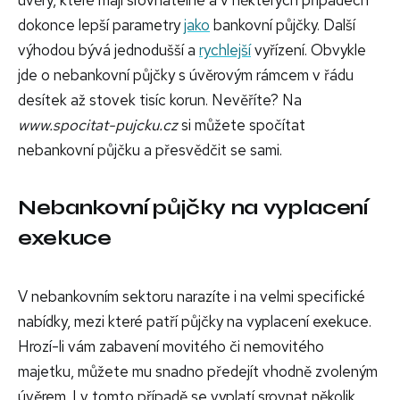
dokonce lepší parametry
jako
bankovní půjčky. Další
výhodou bývá jednodušší a
rychlejší
vyřízení. Obvykle
jde o nebankovní půjčky s úvěrovým rámcem v řádu
desítek až stovek tisíc korun. Nevěříte? Na
www.spocitat-pujcku.cz
si můžete spočítat
nebankovní půjčku a přesvědčit se sami.
Nebankovní půjčky na vyplacení
exekuce
V nebankovním sektoru narazíte i na velmi specifické
nabídky, mezi které patří půjčky na vyplacení exekuce.
Hrozí-li vám zabavení movitého či nemovitého
majetku, můžete mu snadno předejít vhodně zvoleným
úvěrem. I v tomto případě se vyplatí srovnat několik