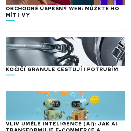
OBCHODNĚ ÚSPĚŠNÝ WEB: MŮŽETE HO
MÍT I VY
KOČIČÍ GRANULE CESTUJÍ I POTRUBÍM
VLIV UMĚLÉ INTELIGENCE (AI): JAK AI
TRANSFORMUJE E-COMMERCE A