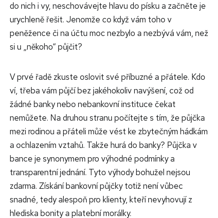
do nich i vy, neschovávejte hlavu do písku a začněte je
urychleně řešit. Jenomže co když vám toho v
peněžence či na účtu moc nezbylo a nezbývá vám, než
si u „někoho“ půjčit?
V prvé řadě zkuste oslovit své příbuzné a přátele. Kdo
ví, třeba vám půjčí bez jakéhokoliv navýšení, což od
žádné banky nebo nebankovní instituce čekat
nemůžete. Na druhou stranu počítejte s tím, že půjčka
mezi rodinou a přáteli může vést ke zbytečným hádkám
a ochlazením vztahů. Takže hurá do banky?
Půjčka v
bance je synonymem pro výhodné podmínky a
transparentní jednání. Tyto výhody bohužel nejsou
zdarma. Získání bankovní půjčky totiž není vůbec
snadné, tedy alespoň pro klienty, kteří nevyhovují z
hlediska bonity a platební morálky.