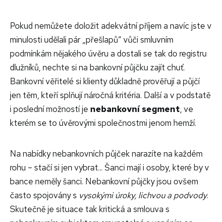
Pokud nemůžete doložit adekvátní příjem a navíc jste v
minulosti udělali pár „přešlapů“ vůči smluvním
podmínkám nějakého úvěru a dostali se tak do registru
dlužníků, nechte si na bankovní půjčku zajít chuť.
Bankovní věřitelé si klienty důkladně prověřují a půjčí
jen těm, kteří splňují náročná kritéria. Další a v podstatě
i poslední možností je
nebankovní segment
, ve
kterém se to úvěrovými společnostmi jenom hemží.
N
a nabídky nebankovních půjček narazíte na každém
rohu – stačí si jen vybrat... Šanci mají i osoby, které by v
bance neměly šanci. Nebankovní půjčky jsou ovšem
často spojovány s
vysokými úroky, lichvou a podvody
.
Skutečně je situace tak kritická a smlouva s