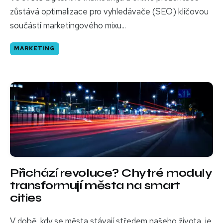
zůstává optimalizace pro vyhledávače (SEO) klíčovou
součástí marketingového mixu...
MARKETING
Přichází revoluce? Chytré moduly
transformují města na smart
cities
V době, kdy se města stávají středem našeho života, je