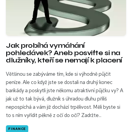
Jak probíhá vymáhání
pohledávek? Aneb posviťte si na
dlužníky, kteří se nemají k placení
Většinou se zabýváme tím, kde si výhodně půjčit
peníze. Ale co když jste se dostali na druhý konec
barikády a poskytli jste někomu atraktivní půjčku vy? A
jak už to tak bývá, dlužník s úhradou dluhu příliš
nepospíchá a vám již dochází trpělivost. Měli byste si
to s ním vyřídit pěkně z očí do očí? Zadržte...
FINANCE