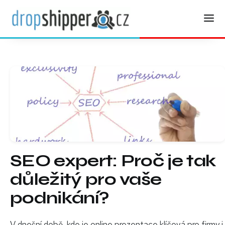
SEO expert: Proč je tak
důležitý pro vaše
podnikání?
V dnešní době, kde je online prezentace klíčová pro firmy i