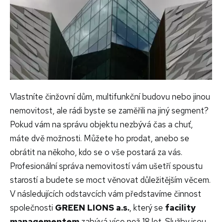
Vlastníte činžovní dům, multifunkční budovu nebo jinou
nemovitost, ale rádi byste se zaměřili na jiný segment?
Pokud vám na správu objektu nezbývá čas a chuť,
máte dvě možnosti. Můžete ho prodat, anebo se
obrátit na někoho, kdo se o vše postará za vás.
Profesionální správa nemovitostí vám ušetří spoustu
starostí a budete se moct věnovat důležitějším věcem.
V následujících odstavcích vám představíme činnost
společnosti
GREEN LIONS a.s.
, který se
facility
managementem
zabývá více než 18 let. Služby jsou