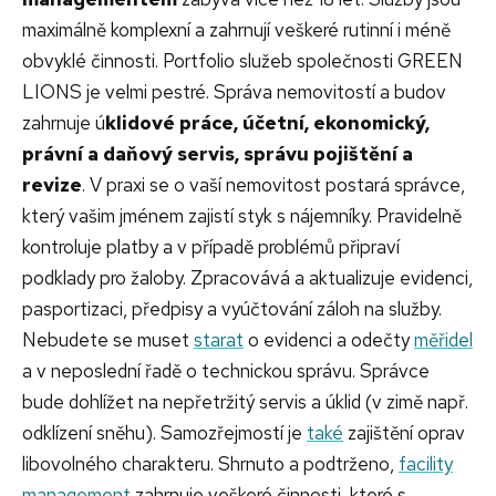
maximálně komplexní a zahrnují veškeré rutinní i méně
obvyklé činnosti.
Portfolio služeb společnosti GREEN
LIONS je velmi pestré. Správa nemovitostí a budov
zahrnuje ú
klidové práce, účetní, ekonomický,
právní a daňový servis, správu pojištění a
revize
. V praxi se o vaší nemovitost postará správce,
který vašim jménem zajistí styk s nájemníky. Pravidelně
kontroluje platby a v případě problémů připraví
podklady pro žaloby. Zpracovává a aktualizuje evidenci,
pasportizaci, předpisy a vyúčtování záloh na služby.
Nebudete se muset
starat
o evidenci a odečty
měřidel
a v neposlední řadě o technickou správu. Správce
bude dohlížet na nepřetržitý servis a úklid (v zimě např.
odklízení sněhu). Samozřejmostí je
také
zajištění oprav
libovolného charakteru. Shrnuto a podtrženo,
facility
management
zahrnuje veškeré činnosti, které s