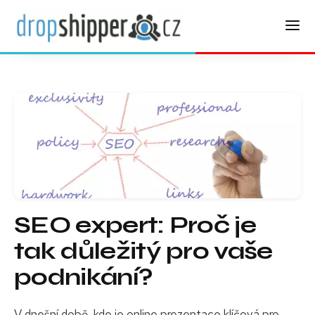
SEO expert: Proč je
tak důležitý pro vaše
podnikání?
V dnešní době, kde je online prezentace klíčová pro