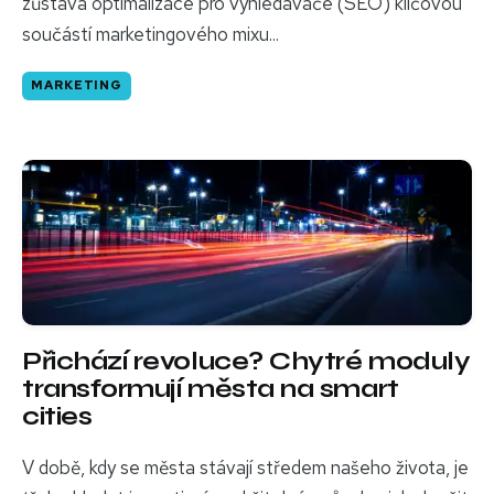
zůstává optimalizace pro vyhledávače (SEO) klíčovou
součástí marketingového mixu...
MARKETING
Přichází revoluce? Chytré moduly
transformují města na smart
cities
V době, kdy se města stávají středem našeho života, je