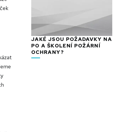
áček
JAKÉ JSOU POŽADAVKY NA
PO A ŠKOLENÍ POŽÁRNÍ
OCHRANY?
ukázat
udeme
ky
ch