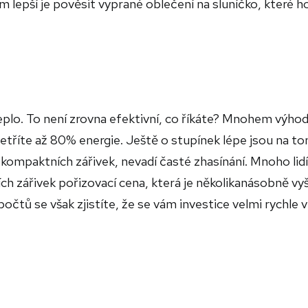
 lepší je pověsit vyprané oblečení na sluníčko, které h
y
plo. To není zrovna efektivní, co říkáte? Mnohem výhod
etříte až 80% energie. Ještě o stupínek lépe jsou na t
 kompaktních zářivek, nevadí časté zhasínání. Mnoho lidí
h zářivek pořizovací cena, která je několikanásobně vyš
tů se však zjistíte, že se vám investice velmi rychle vr