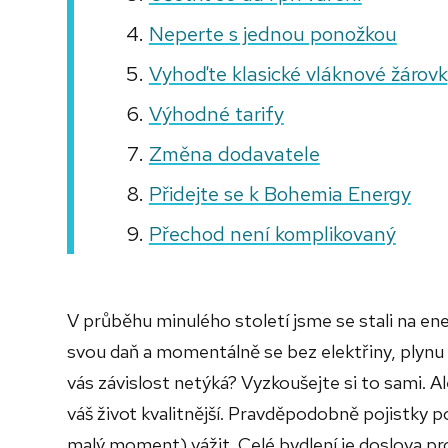
Neperte s jednou ponožkou
Vyhoďte klasické vláknové žárov
Výhodné tarify
Změna dodavatele
Přidejte se k Bohemia Energy
Přechod není komplikovaný
V průběhu minulého století jsme se stali na ener
svou daň a momentálně se bez elektřiny, plynu
vás závislost netýká? Vyzkoušejte si to sami. A
váš život kvalitnější. Pravděpodobně pojistky p
malý moment) vážit. Celé bydlení je doslova pr