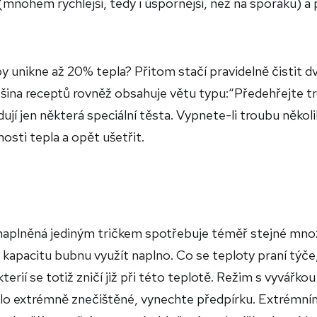
(mnohem rychlejší, tedy i úspornější, než na sporáku) a
y unikne až 20% tepla? Přitom stačí pravidelně čistit dv
ětšina receptů rovněž obsahuje větu typu:“Předehřejte t
dují jen některá speciální těsta. Vypnete-li troubu několi
sti tepla a opět ušetřit.
naplněná jediným tričkem spotřebuje téměř stejné mno
 kapacitu bubnu využít naplno. Co se teploty praní týče
rií se totiž zničí již při této teplotě. Režim s vyvářkou 
ádlo extrémně znečištěné, vynechte předpírku. Extrémní