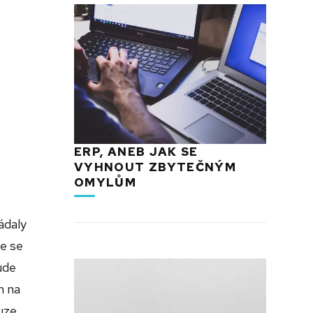
ERP, ANEB JAK SE
VYHNOUT ZBYTEČNÝM
OMYLŮM
ádaly
e se
ude
n na
uze