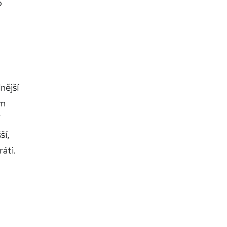
o
nější
om
ší,
áti.