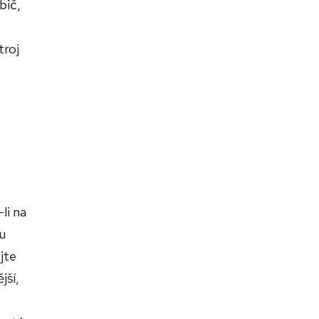
bič,
troj
li na
u
jte
jší,