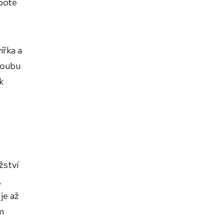
 poté
ířka a
roubu
k
žství
,
je až
m