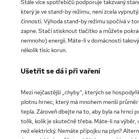
Stále více spotřebičů podporuje takzvaný stand
který je ve stand-by režimu, není zcela vypnut
činnosti. Výhoda stand-by režimu spočívá v to
zapne. Stačí stisknout tlačítko a můžete pokra
nemnoho) energii. Máte-li v domácnosti takovýc
několik tisíc korun.
Ušetřit se dá i při vaření
Mezi nejčastější „chyby“, kterých se hospodyňky 
plotnu hrnec, který má mnohem menší průměr dn
tepla. Zároveň dbejte na to, aby byla na hrnci 
tolik, kolik je skutečně třeba. Máte-li na výbě
než elektrický. Nemáte přípojku na plyn? Altern