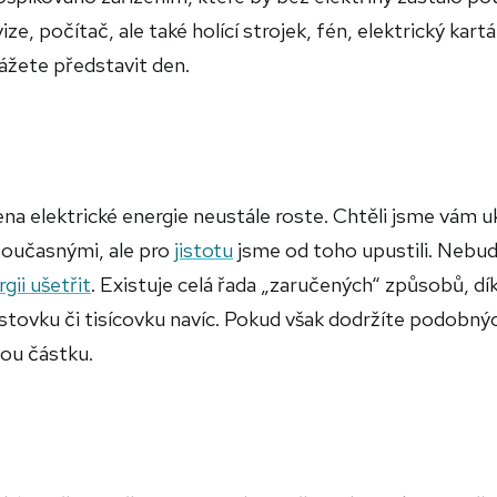
ze, počítač, ale také holící strojek, fén, elektrický kart
kážete představit den.
sena elektrické energie neustále roste. Chtěli jsme vám 
 současnými, ale pro
jistotu
jsme od toho upustili. Neb
rgii ušetřit
. Existuje celá řada „zaručených“ způsobů, dí
tovku či tisícovku navíc. Pokud však dodržíte podobný
vou částku.