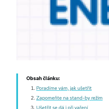
Obsah článku:
Poradíme vám, jak ušetřit
Zapomeňte na stand-by režim
Ušetřit se dá i při vaření