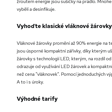
žroutem energie jsou sušičky na prádlo. Mnohem
vybělí a desinfikuje.
Vyhoďte klasické vláknové žárovk
Vláknové žárovky promění až 90% energie na te
jsou úsporné kompaktní zářivky, díky kterým uš
žárovky s technologií LED, kterým, na rozdíl od
odrazuje od využívání LED žárovek a kompaktníc
než cena "vláknovek". Pomocí jednoduchých výpoč
A to i s úroky.
Výhodné tarify