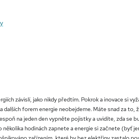
ky
giích závislí, jako nikdy předtím. Pokrok a inovace si vyž
 a dalších forem energie neobejdeme. Máte snad za to, ž
lespoň na jeden den vypněte pojistky a uvidíte, zda se b
o několika hodinách zapnete a energie si začnete (byť je
ošpikováno zařízením, které by bez elektřiny zastalo po