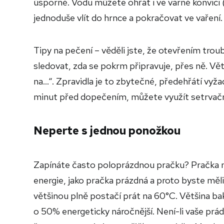
úsporné. Vodu můžete ohřát i ve varné konvici 
jednoduše vlít do hrnce a pokračovat ve vaření.
Tipy na pečení – věděli jste, že otevřením troub
sledovat, zda se pokrm připravuje, přes ně. V
na...“. Zpravidla je to zbytečné, předehřátí vyža
minut před dopečením, můžete využít setrvačno
Neperte s jednou ponožkou
Zapínáte často poloprázdnou pračku? Pračka 
energie, jako pračka prázdná a proto byste měli
většinou plně postačí prát na 60°C. Většina bakte
o 50% energeticky náročnější. Není-li vaše pr