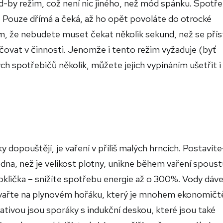
-by režim, což není nic jiného, než mód spánku. Spotře
ý. Pouze dřímá a čeká, až ho opět povoláte do otrocké
m, že nebudete muset čekat několik sekund, než se přís
čovat v činnosti. Jenomže i tento režim vyžaduje (byť
h spotřebičů několik, můžete jejich vypínáním ušetřit i
dopouštějí, je vaření v příliš malých hrncích. Postavíte-
a, než je velikost plotny, unikne během vaření spoust
poklička – snížíte spotřebu energie až o 300%. Vody dáve
r, vařte na plynovém hořáku, který je mnohem ekonomičtě
ativou jsou sporáky s indukční deskou, které jsou také