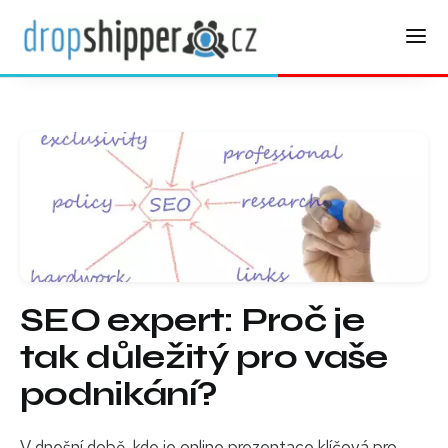
SEO expert: Proč je
tak důležitý pro vaše
podnikání?
V dnešní době, kde je online prezentace klíčová pro