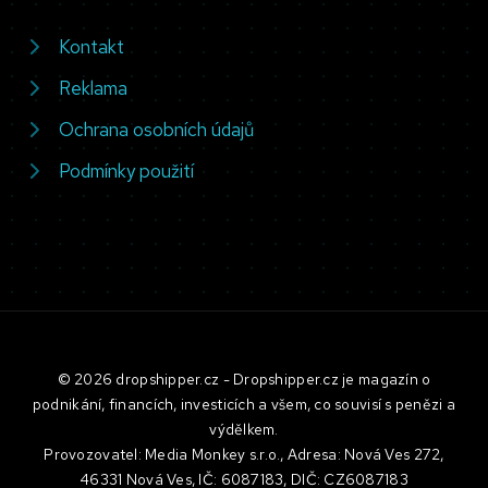
Kontakt
Reklama
Ochrana osobních údajů
Podmínky použití
© 2026 dropshipper.cz - Dropshipper.cz je magazín o
podnikání, financích, investicích a všem, co souvisí s penězi a
výdělkem.
Provozovatel: Media Monkey s.r.o., Adresa: Nová Ves 272,
46331 Nová Ves, IČ: 6087183, DIČ: CZ6087183