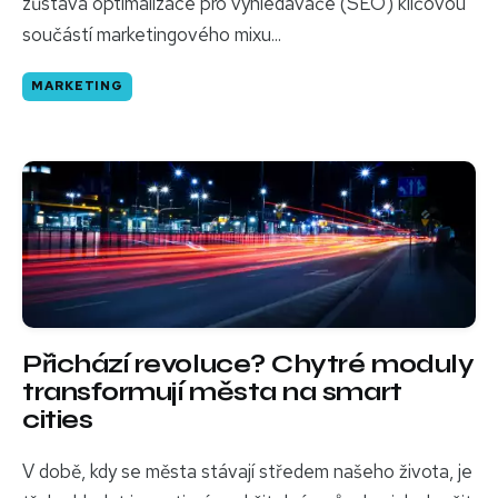
zůstává optimalizace pro vyhledávače (SEO) klíčovou
součástí marketingového mixu...
MARKETING
Přichází revoluce? Chytré moduly
transformují města na smart
cities
V době, kdy se města stávají středem našeho života, je