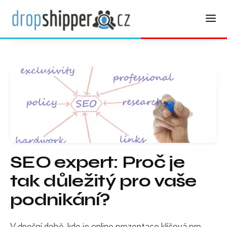
SEO expert: Proč je
tak důležitý pro vaše
podnikání?
V dnešní době, kde je online prezentace klíčová pro