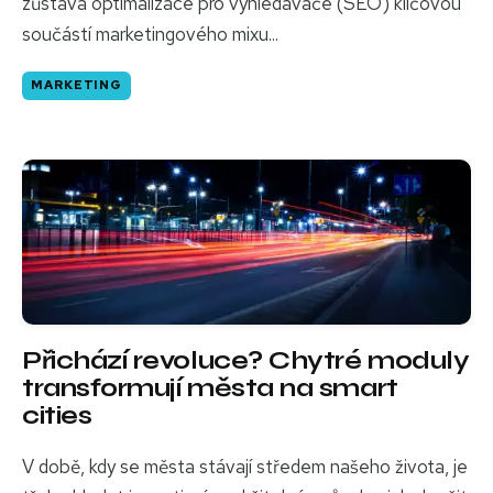
zůstává optimalizace pro vyhledávače (SEO) klíčovou
součástí marketingového mixu...
MARKETING
Přichází revoluce? Chytré moduly
transformují města na smart
cities
V době, kdy se města stávají středem našeho života, je