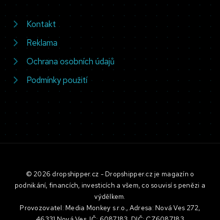
Kontakt
Reklama
Ochrana osobních údajů
Podmínky použití
© 2026 dropshipper.cz - Dropshipper.cz je magazín o
podnikání, financích, investicích a všem, co souvisí s penězi a
výdělkem.
Provozovatel: Media Monkey s.r.o., Adresa: Nová Ves 272,
46331 Nová Ves, IČ: 6087183, DIČ: CZ6087183