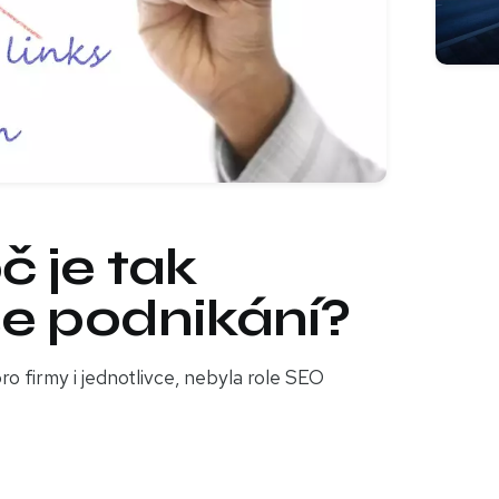
č je tak
še podnikání?
ro firmy i jednotlivce, nebyla role SEO