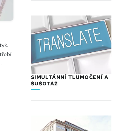
tyk.
třebí
.
SIMULTÁNNÍ TLUMOČENÍ A
ŠUŠOTÁŽ