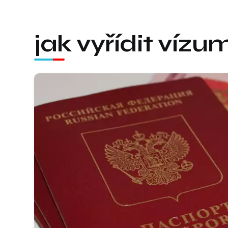
jak vyřídit víz