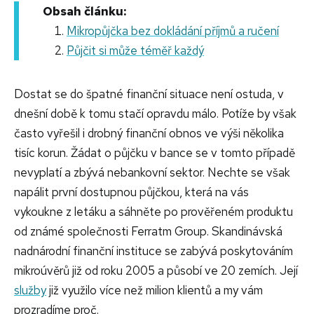
Obsah článku:
Mikropůjčka bez dokládání příjmů a ručení
Půjčit si může téměř každý
Dostat se do špatné finanční situace není ostuda, v
dnešní době k tomu stačí opravdu málo. Potíže by však
často vyřešil i drobný finanční obnos ve výši několika
tisíc korun. Žádat o půjčku v bance se v tomto případě
nevyplatí a zbývá nebankovní sektor. Nechte se však
napálit první dostupnou půjčkou, která na vás
vykoukne z letáku a sáhněte po prověřeném produktu
od známé společnosti Ferratm Group. Skandinávská
nadnárodní finanční instituce se zabývá poskytováním
mikroúvěrů již od roku 2005 a působí ve 20 zemích. Její
služby
již využilo více než milion klientů a my vám
prozradíme proč.