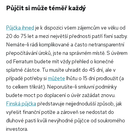
Půjčit si může téměř každý
Půjčka ihned
je k dispozici všem zájemcům ve věku od
20 do 75 let a mezi největší přednosti patří fixní sazby.
Nemáte-li rádi komplikované a často netransparentní
přepočítávání úroků, jste na správném místě. S úvěrem
od Ferratum budete mít vždy přehled o konečné
splatné částce. Tu musíte uhradit do 45 dní, ale v
případě potřeby si
můžete
lhůtu o 15 dní prodloužit (a
to celkem třikrát). Neporušíte-li smluvní podmínky
budete moct po doplacení o úvěr zažádat znovu.
Finská půjčka
představuje nejjednodušší způsob, jak
vyřešit finanční potíže a zároveň se nedostat do
dluhové pasti kvůli nevýhodné půjčce od soukromého
investora.