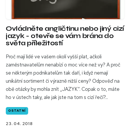
Ovládněte angličtinu nebo jiný cizí
jazyk - otevře se vám brána do
světa příležitostí
Proč mají lidé ve vašem okolí vyšší plat, ačkoli
zaměstnavatelům nenabízí o moc více než vy? A proč
se některým podnikatelům tak daří, i když nemají
unikátní sortiment či výrazně nižší ceny? Odpověď na
obě otázky by mohla znít „JAZYK“. Copak o to, máte
ho v ústech taky, ale jak jste na tom s cizí řečí?...
OSTATNÍ
23. 04. 2018