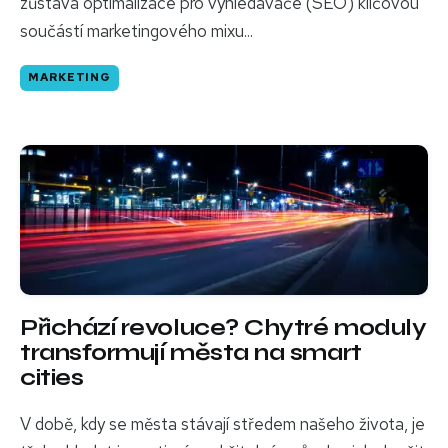
zůstává optimalizace pro vyhledávače (SEO) klíčovou
součástí marketingového mixu...
MARKETING
Přichází revoluce? Chytré moduly
transformují města na smart
cities
V době, kdy se města stávají středem našeho života, je