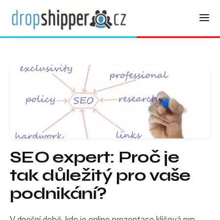
SEO expert: Proč je
tak důležitý pro vaše
podnikání?
V dnešní době, kde je online prezentace klíčová pro