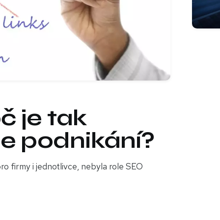
č je tak
še podnikání?
ro firmy i jednotlivce, nebyla role SEO