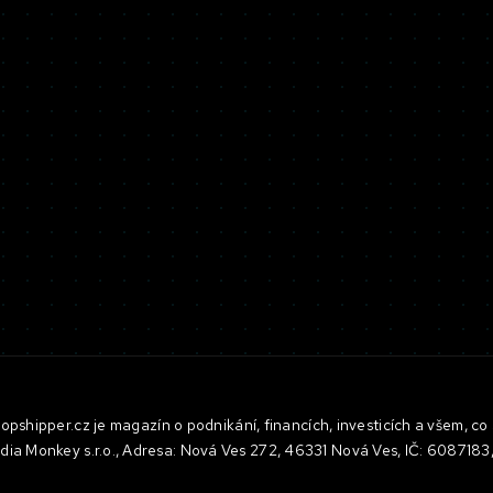
pshipper.cz je magazín o podnikání, financích, investicích a všem, co 
dia Monkey s.r.o., Adresa: Nová Ves 272, 46331 Nová Ves, IČ: 608718