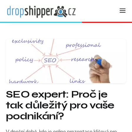
SEO expert: Proč je
tak důležitý pro vaše
podnikání?
V dnešní době, kde je online prezentace klíčová pro