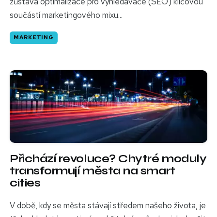
zůstává optimalizace pro vyhledávače (SEO) klíčovou
součástí marketingového mixu...
MARKETING
Přichází revoluce? Chytré moduly
transformují města na smart
cities
V době, kdy se města stávají středem našeho života, je