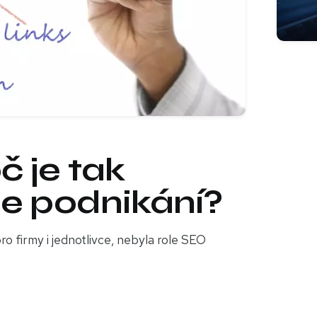
č je tak
še podnikání?
ro firmy i jednotlivce, nebyla role SEO