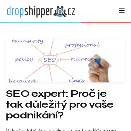
SEO expert: Proč je
tak důležitý pro vaše
podnikání?
V dnešní době, kde je online prezentace klíčová pro