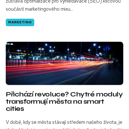
zůstává optimalizace pro vyhledávače (SEO) klíčovou
součástí marketingového mixu...
MARKETING
Přichází revoluce? Chytré moduly
transformují města na smart
cities
V době, kdy se města stávají středem našeho života, je