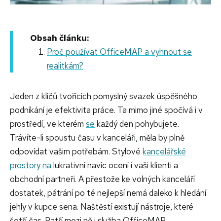
Obsah článku:
Proč používat OfficeMAP a vyhnout se
realitkám?
Jeden z klíčů tvořících pomyslný svazek úspěšného
podnikání je efektivita práce. Ta mimo jiné spočívá i v
prostředí, ve kterém
se
každý den pohybujete.
Trávíte-li spoustu času v kanceláři, měla by plně
odpovídat vašim potřebám. Stylové
kancelářské
prostory
na
lukrativní navíc ocení i vaši klienti a
obchodní partneři. A přestože ke volných kanceláří
dostatek, pátrání po té nejlepší nemá daleko k hledání
jehly v kupce sena. Naštěstí existují nástroje, které
šetří čas. Patří mezi ně i služba OfficeMAP.