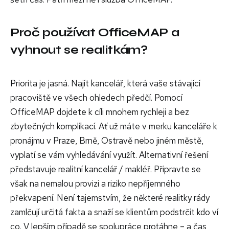
Proč používat OfficeMAP a
vyhnout se realitkám?
Priorita je jasná. Najít kancelář, která vaše stávající
pracoviště ve všech ohledech předčí. Pomocí
OfficeMAP dojdete k cíli mnohem rychleji a bez
zbytečných komplikací. Ať už máte v merku kanceláře k
pronájmu v Praze, Brně, Ostravě nebo jiném městě,
vyplatí se vám vyhledávání využít. Alternativní řešení
představuje realitní kancelář / makléř. Připravte se
však na nemalou provizi a riziko nepříjemného
překvapení. Není tajemstvím, že některé realitky rády
zamlčují určitá fakta a snaží se klientům podstrčit kdo ví
co. V lepším případě se spolupráce protáhne – a čas