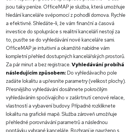
jsou taky peníze. OfficeMAP je služba, která umožňuje
hledání kanceláře svépomocí z pohodlí domova. Rychle
a efektivně. Shledáte-li, že vám finanční a časová
investice do spolupráce s realitní kanceláří nestojí za
to, pusťte se do vyhledávání nové kanceláře sami.
OfficeMAP je intuitivní a okamžitě nabídne vám
kompletní přehled dostupných kancelářských prostorů.
Za pár minut a bez registrace.
Vyhledávání probíhá
následujícím způsobem:
Do vyhledávacího pole
zadáte lokalitu a upřesníte parametry (velikost plochy).
Přesnějšího vyhledávání dosáhnete pokročilým
vyhledáváním spočívajícího v zaškrtnutí cenové relace,
vlastností a vybavení budovy. Případně rozkliknete
lokalitu na grafické mapě. Služba zároveň umožňuje
přehledné porovnávání parametrů a následnou
poptávku vybrané kanceláře. Rozhraní je navrženo s