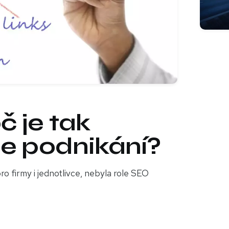
č je tak
še podnikání?
ro firmy i jednotlivce, nebyla role SEO