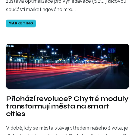
zůstává optimalizace pro vyhledávače (SEO) klíčovou
součástí marketingového mixu...
MARKETING
Přichází revoluce? Chytré moduly
transformují města na smart
cities
V době, kdy se města stávají středem našeho života, je