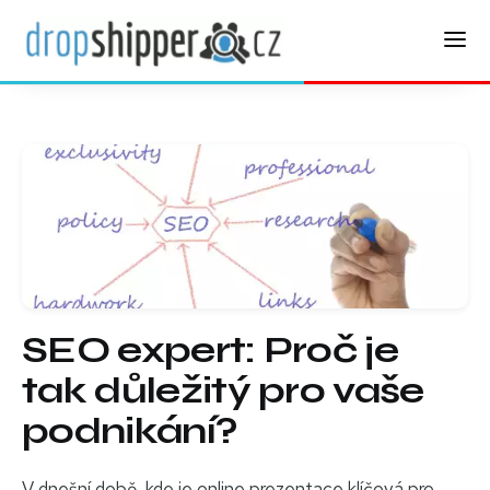
SEO expert: Proč je
tak důležitý pro vaše
podnikání?
V dnešní době, kde je online prezentace klíčová pro