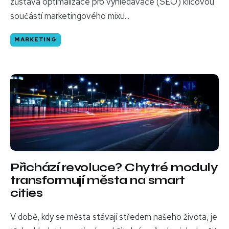
zůstává optimalizace pro vyhledávače (SEO) klíčovou
součástí marketingového mixu...
MARKETING
Přichází revoluce? Chytré moduly
transformují města na smart
cities
V době, kdy se města stávají středem našeho života, je