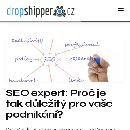
SEO expert: Proč je
tak důležitý pro vaše
podnikání?
V dnešní době, kde je online prezentace klíčová pro