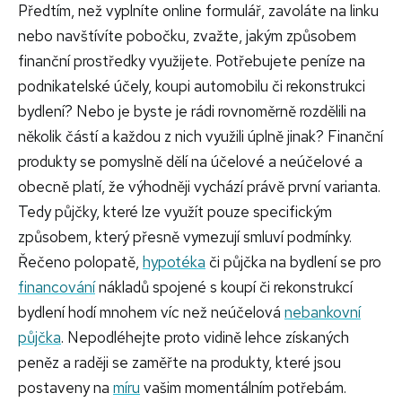
Předtím, než vyplníte online formulář, zavoláte na linku
nebo navštívíte pobočku, zvažte, jakým způsobem
finanční prostředky využijete. Potřebujete peníze na
podnikatelské účely, koupi automobilu či rekonstrukci
bydlení? Nebo je byste je rádi rovnoměrně rozdělili na
několik částí a každou z nich využili úplně jinak? Finanční
produkty se pomyslně dělí na účelové a neúčelové a
obecně platí, že výhodněji vychází právě první varianta.
Tedy půjčky, které lze využít pouze specifickým
způsobem, který přesně vymezují smluví podmínky.
Řečeno polopatě,
hypotéka
či půjčka na bydlení se pro
financování
nákladů spojené s koupí či rekonstrukcí
bydlení hodí mnohem víc než neúčelová
nebankovní
půjčka
. Nepodléhejte proto vidině lehce získaných
peněz a raději se zaměřte na produkty, které jsou
postaveny na
míru
vašim momentálním potřebám.