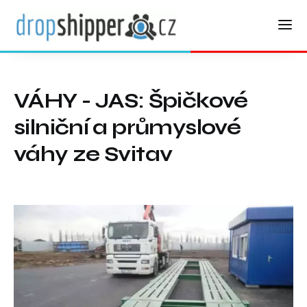
VÁHY - JAS: Špičkové
silniční a průmyslové
váhy ze Svitav