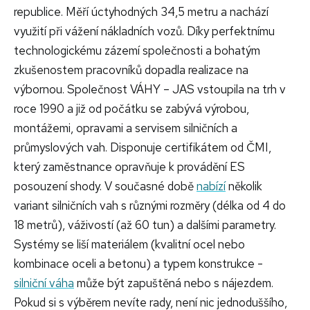
republice. Měří úctyhodných 34,5 metru a nachází
využití při vážení nákladních vozů. Díky perfektnímu
technologickému zázemí společnosti a bohatým
zkušenostem pracovníků dopadla realizace na
výbornou. Společnost VÁHY – JAS vstoupila na trh v
roce 1990 a již od počátku se zabývá výrobou,
montážemi, opravami a servisem silničních a
průmyslových vah. Disponuje certifikátem od ČMI,
který zaměstnance opravňuje k provádění ES
posouzení shody. V současné době
nabízí
několik
variant silničních vah s různými rozměry (délka od 4 do
18 metrů), váživostí (až 60 tun) a dalšími parametry.
Systémy se liší materiálem (kvalitní ocel nebo
kombinace oceli a betonu) a typem konstrukce -
silniční váha
může být zapuštěná nebo s nájezdem.
Pokud si s výběrem nevíte rady, není nic jednoduššího,