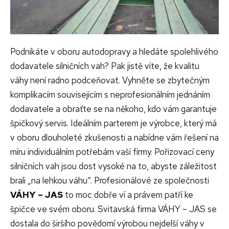
Podnikáte v oboru autodopravy a hledáte spolehlivého
dodavatele silničních vah? Pak jistě víte, že kvalitu
váhy není radno podceňovat. Vyhněte se zbytečným
komplikacím souvisejícím s neprofesionálním jednáním
dodavatele a obraťte se na někoho, kdo vám garantuje
špičkový servis. Ideálním parterem je výrobce, který má
v oboru dlouholeté zkušenosti a nabídne vám řešení na
míru individuálním potřebám vaší firmy. Pořizovací ceny
silničních vah jsou dost vysoké na to, abyste záležitost
brali „na lehkou váhu“. Profesionálové ze společnosti
VÁHY – JAS
to moc dobře ví a právem patří ke
špičce ve svém oboru. Svitavská firma VÁHY – JAS se
dostala do širšího povědomí výrobou nejdelší váhy v