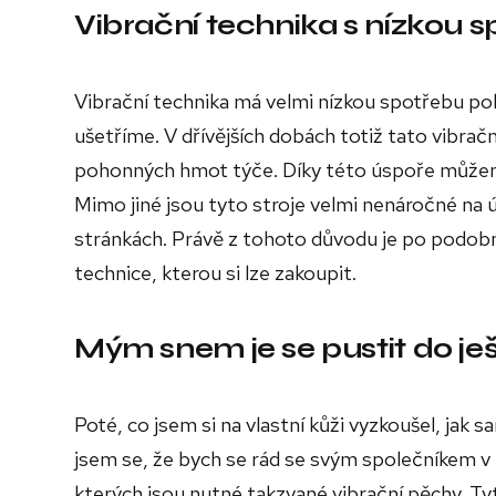
Vibrační technika s nízkou
Vibrační technika má velmi nízkou spotřebu po
ušetříme. V dřívějších dobách totiž tato vibrač
pohonných hmot týče. Díky této úspoře můžem
Mimo jiné jsou tyto stroje velmi nenáročné na
stránkách. Právě z tohoto důvodu je po podobn
technice, kterou si lze zakoupit.
Mým snem je se pustit do je
Poté, co jsem si na vlastní kůži vyzkoušel, jak
jsem se, že bych se rád se svým společníkem v 
kterých jsou nutné takzvané vibrační pěchy. Ty