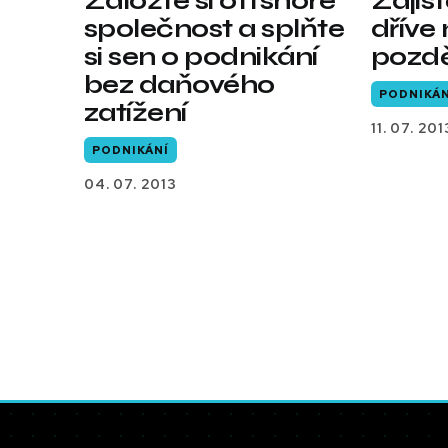
Založte si offshore
Zajis
společnost a splňte
dříve
si sen o podnikání
pozd
bez daňového
PODNIKÁN
zatížení
11. 07. 201
PODNIKÁNÍ
04. 07. 2013