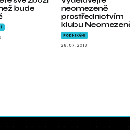
těte své zboží
Vydělávejte
 než bude
neomezeně
ě
prostřednictvím
klubu Neomezen
Í
PODNIKÁNÍ
3
28. 07. 2013