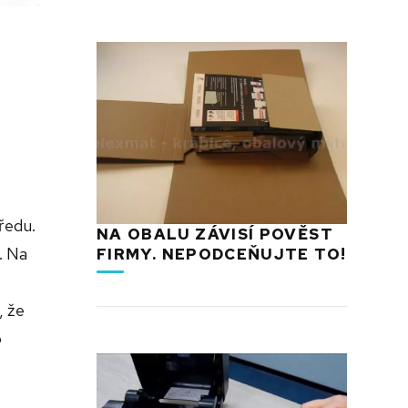
ředu.
NA OBALU ZÁVISÍ POVĚST
. Na
FIRMY. NEPODCEŇUJTE TO!
, že
o