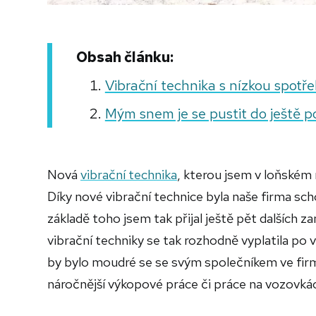
Obsah článku:
Vibrační technika s nízkou spot
Mým snem je se pustit do ještě po
Nová
vibrační technika
, kterou jsem v loňském
Díky nové vibrační technice byla naše firma sc
základě toho jsem tak přijal ještě pět dalších z
vibrační techniky se tak rozhodně vyplatila po
by bylo moudré se se svým společníkem ve firmě
náročnější výkopové práce či práce na vozovká