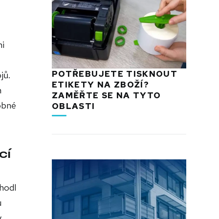
mi
POTŘEBUJETE TISKNOUT
jů.
ETIKETY NA ZBOŽÍ?
h
ZAMĚŘTE SE NA TYTO
obné
OBLASTI
cí
zhodl
u
y