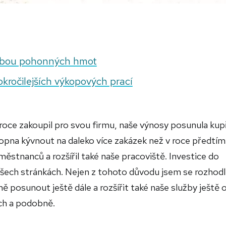
řebou pohonných hmot
kročilejších výkopových prací
 roce zakoupil pro svou firmu, naše výnosy posunula kup
hopna kývnout na daleko více zakázek než v roce předtím
aměstnanců a rozšířil také naše pracoviště. Investice do
 všech stránkách. Nejen z tohoto důvodu jsem se rozhodl
 posunout ještě dále a rozšířit také naše služby ještě 
ch a podobně.