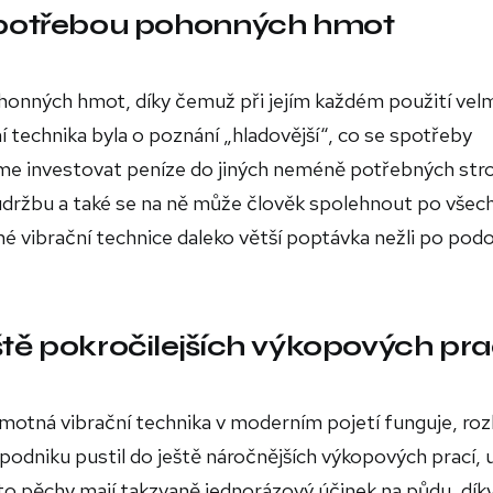
 spotřebou pohonných hmot
honných hmot, díky čemuž při jejím každém použití vel
ní technika byla o poznání „hladovější“, co se spotřeby
e investovat peníze do jiných neméně potřebných stro
 údržbu a také se na ně může člověk spolehnout po všec
é vibrační technice daleko větší poptávka nežli po pod
ště pokročilejších výkopových pra
 samotná vibrační technika v moderním pojetí funguje, ro
podniku pustil do ještě náročnějších výkopových prací, 
to pěchy mají takzvaně jednorázový účinek na půdu, dík