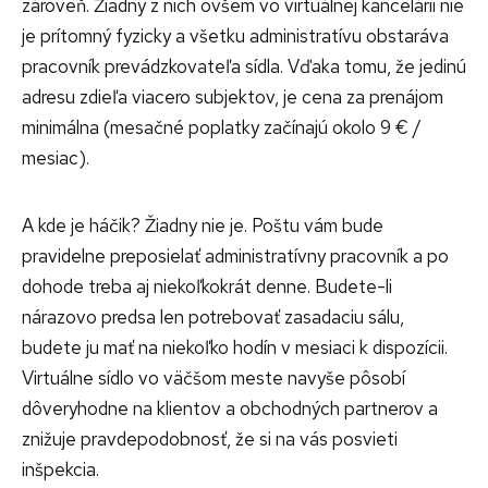
zároveň. Žiadny z nich ovšem vo virtuálnej kancelárii nie
je prítomný fyzicky a všetku administratívu obstaráva
pracovník prevádzkovateľa sídla. Vďaka tomu, že jedinú
adresu zdieľa viacero subjektov, je cena za prenájom
minimálna (mesačné poplatky začínajú okolo 9 € /
mesiac).
A kde je háčik? Žiadny nie je. Poštu vám bude
pravidelne preposielať administratívny pracovník a po
dohode treba aj niekoľkokrát denne. Budete-li
nárazovo predsa len potrebovať zasadaciu sálu,
budete ju mať na niekoľko hodín v mesiaci k dispozícii.
Virtuálne sídlo vo väčšom meste navyše pôsobí
dôveryhodne na klientov a obchodných partnerov a
znižuje pravdepodobnosť, že si na vás posvieti
inšpekcia.