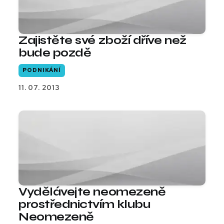
Zajistěte své zboží dříve než
bude pozdě
PODNIKÁNÍ
11. 07. 2013
Vydělávejte neomezeně
prostřednictvím klubu
Neomezeně