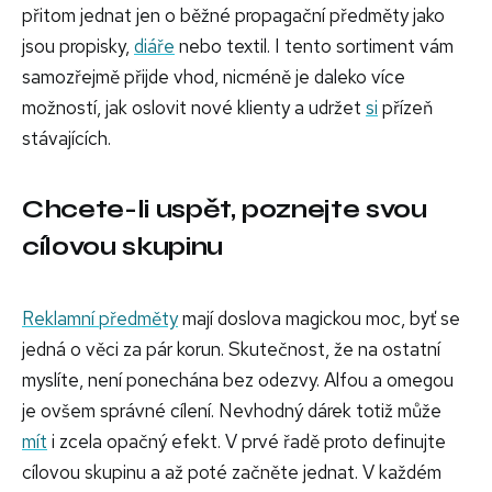
přitom jednat jen o běžné propagační předměty jako
jsou propisky,
diáře
nebo textil. I tento sortiment vám
samozřejmě přijde vhod, nicméně je daleko více
možností, jak oslovit nové klienty a udržet
si
přízeň
stávajících.
Chcete-li uspět, poznejte svou
cílovou skupinu
Reklamní předměty
mají doslova magickou moc, byť se
jedná o věci za pár korun. Skutečnost, že na ostatní
myslíte, není ponechána bez odezvy. Alfou a omegou
je ovšem správné cílení. Nevhodný dárek totiž může
mít
i zcela opačný efekt. V prvé řadě proto definujte
cílovou skupinu a až poté začněte jednat. V každém