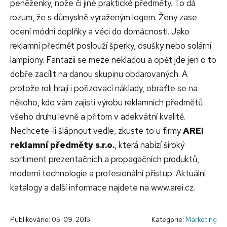
peněženky, nože či jiné praktické předměty. To dá
rozum, že s důmyslně vyraženým logem. Ženy zase
ocení módní doplňky a věci do domácnosti. Jako
reklamní předmět poslouží šperky, osušky nebo solární
lampiony. Fantazii se meze nekladou a opět jde jen o to
dobře zacílit na danou skupinu obdarovaných. A
protože roli hrají i pořizovací náklady, obraťte se na
někoho, kdo vám zajistí výrobu reklamních předmětů
všeho druhu levně a přitom v adekvátní kvalitě.
Nechcete-li šlápnout vedle, zkuste to u firmy
AREI
reklamní předměty s.r.o.
, která nabízí široký
sortiment prezentačních a propagačních produktů,
moderní technologie a profesionální přístup. Aktuální
katalogy a další informace najdete na www.arei.cz.
Publikováno: 05. 09. 2015
Kategorie:
Marketing