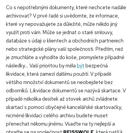
Co s nepotřebnými dokumenty, které nechcete nadále
archivovat? V prvé řadě si uvědomte, že informace,
které vy nepovažujete za důležité, může někdo jiný
využít proti vám. Může se jednat o staré smlouvy,
databáze s údaji o klientech a obchodních partnerech
nebo strategické plány vaší společnosti. Předtím, než
je zmuchláte a vyhodíte do koše, promyslete případné
následky.... Vaší prioritou by měla
být
bezpečná
likvidace, která zamezí dalšímu použití. V případě
většího množství dokumentů se neobejdete bez
odborníků.
Likvidace dokumentů se nazývá skartace. V
případě několika desítek až stovek archů zvládnete
skartací s pomocí obyčejné kancelářské skartovačky,
nicméně likvidaci celého archivu budete muset
přenechat někomu jinému. Vsaďte na ty nejlepší a
obraťte se na společnost
REISSWOLF
, která patří k