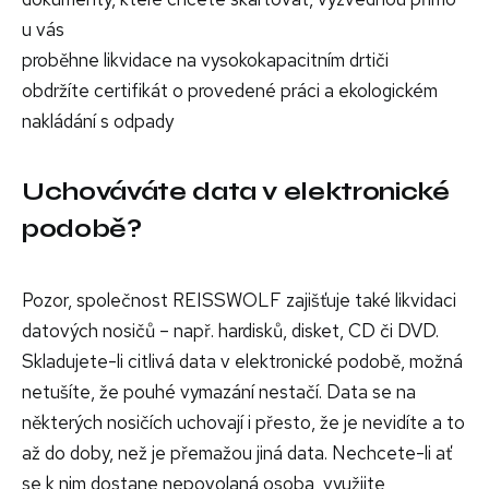
u vás
proběhne likvidace na vysokokapacitním drtiči
obdržíte certifikát o provedené práci a ekologickém
nakládání s odpady
Uchováváte data v elektronické
podobě?
Pozor, společnost REISSWOLF zajišťuje také likvidaci
datových nosičů – např. hardisků, disket, CD či DVD.
Skladujete-li citlivá data v elektronické podobě, možná
netušíte, že pouhé vymazání nestačí. Data se na
některých nosičích uchovají i přesto, že je nevidíte a to
až do doby, než je přemažou jiná data. Nechcete-li ať
se k nim dostane nepovolaná osoba, využijte