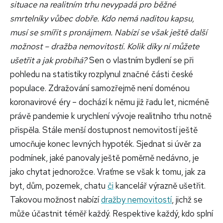
situace na realitním trhu nevypadá pro běžné
smrtelníky vůbec dobře. Kdo nemá naditou kapsu,
musí se smířit s pronájmem. Nabízí se však ještě další
možnost – dražba nemovitostí. Kolik díky ní můžete
ušetřit a jak probíhá?
Sen o vlastním bydlení se při
pohledu na statistiky rozplynul značné části české
populace. Zdražování samozřejmě není doménou
koronavirové éry – dochází k němu již řadu let, nicméně
právě pandemie k urychlení vývoje realitního trhu notně
přispěla. Stále menší dostupnost nemovitostí ještě
umocňuje konec levných hypoték. Sjednat si úvěr za
podmínek, jaké panovaly ještě poměrně nedávno, je
jako chytat jednorožce. Vraťme se však k tomu, jak za
byt, dům, pozemek, chatu
či
kancelář výrazně ušetřit.
Takovou možnost nabízí
dražby nemovitostí
, jichž se
může účastnit téměř každý. Respektive každý, kdo splní