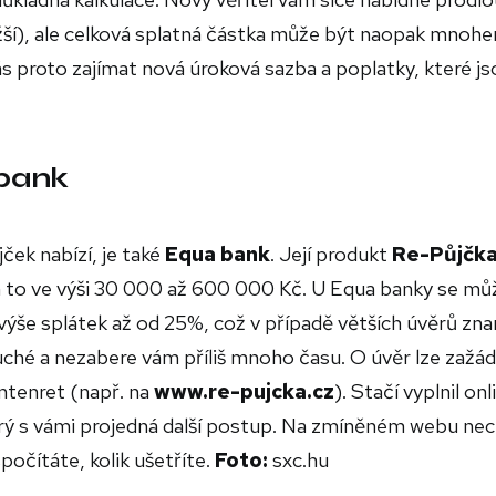
ižší), ale celková splatná částka může být naopak mnoh
vás proto zajímat nová úroková sazba a poplatky, které j
 bank
ček nabízí, je také
Equa bank
. Její produkt
Re-Půjčk
ů a to ve výši 30 000 až 600 000 Kč. U Equa banky se mů
 výše splátek až od 25%, což v případě větších úvěrů z
ché a nezabere vám příliš mnoho času. O úvěr lze zažád
ntenret (např. na
www.re-pujcka.cz
). Stačí vyplnil onl
rý s vámi projedná další postup. Na zmíněném webu nec
počítáte, kolik ušetříte.
Foto:
sxc.hu