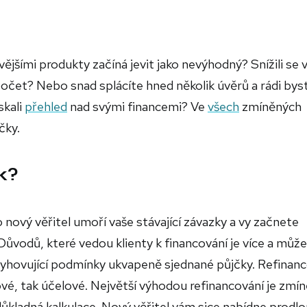
vějšími produkty začíná jevit jako nevýhodný? Snížili se
zpočet? Nebo snad splácíte hned několik úvěrů a rádi bys
skali
přehled
nad svými financemi? Ve
všech
zmíněných
čky.
k?
 nový věřitel umoří vaše stávající závazky a vy začnete
vodů, které vedou klienty k financování je více a může 
evyhovující podmínky ukvapeně sjednané půjčky. Refinan
ové, tak účelové. Největší výhodou refinancování je zmí
 důkladná kalkulace. Nový věřitel vám sice nabídne prodl