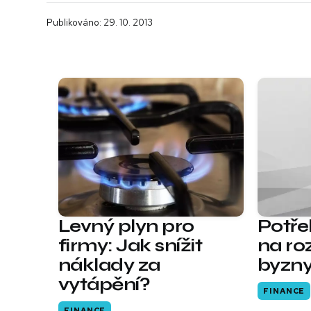
Publikováno: 29. 10. 2013
Levný plyn pro
Potře
firmy: Jak snížit
na ro
náklady za
byzn
vytápění?
FINANCE
FINANCE