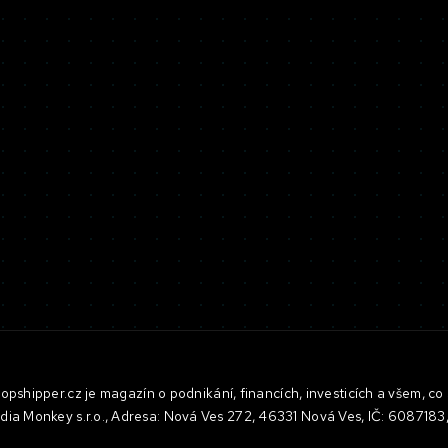
pshipper.cz je magazín o podnikání, financích, investicích a všem, co 
dia Monkey s.r.o., Adresa: Nová Ves 272, 46331 Nová Ves, IČ: 608718