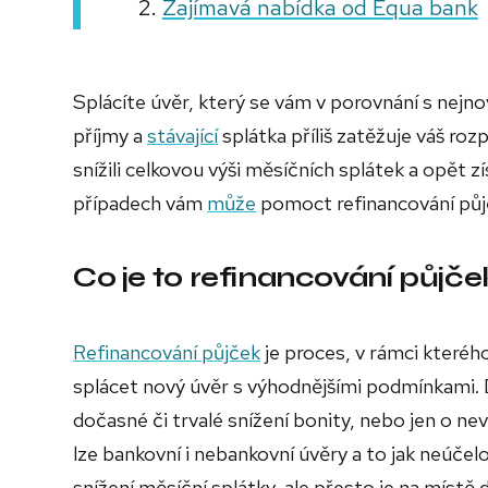
Zajímavá nabídka od Equa bank
Splácíte úvěr, který se vám v porovnání s nejno
příjmy a
stávající
splátka příliš zatěžuje váš ro
snížili celkovou výši měsíčních splátek a opět zí
případech vám
může
pomoct refinancování půj
Co je to refinancování půjče
Refinancování půjček
je proces, v rámci kterého
splácet nový úvěr s výhodnějšími podmínkami. Dů
dočasné či trvalé snížení bonity, nebo jen o n
lze bankovní i nebankovní úvěry a to jak neúčel
snížení měsíční splátky, ale přesto je na místě