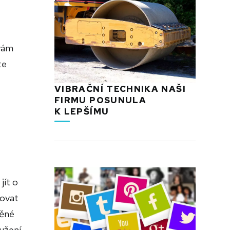
 vám
te
VIBRAČNÍ TECHNIKA NAŠI
FIRMU POSUNULA
K LEPŠÍMU
jít o
covat
něné
oužení