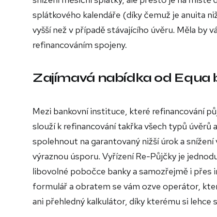
splátkového kalendáře (díky čemuž je anuita n
vyšší než v případě stávajícího úvěru. Měla by 
refinancováním spojeny.
Zajímavá nabídka od Equa
Mezi bankovní instituce, které refinancování půj
slouží k refinancování takřka všech typů úvěr
spolehnout na garantovaný nižší úrok a snížení
výraznou úsporu. Vyřízení Re-Půjčky je jednodu
libovolné pobočce banky a samozřejmě i přes i
formulář a obratem se vám ozve operátor, kte
ani přehledný kalkulátor, díky kterému si lehce s