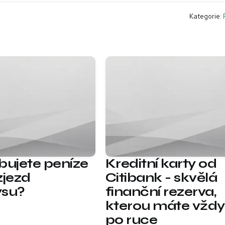
Kategorie:
bujete peníze
Kreditní karty od
zjezd
Citibank - skvělá
ysu?
finanční rezerva,
kterou máte vždy
po ruce