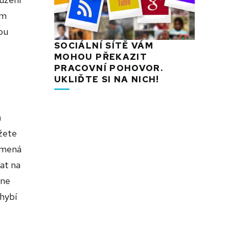
em
sou
SOCIÁLNÍ SÍTĚ VÁM
MOHOU PŘEKAZIT
PRACOVNÍ POHOVOR.
UKLIĎTE SI NA NICH!
a
žete
namená
at na
ine
hybí