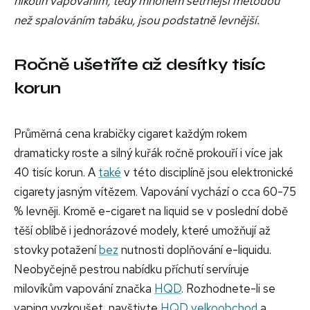
nikotin vapováním, tedy mnohem šetrnější metodou
než spalováním tabáku, jsou podstatně levnější.
Ročně ušetříte až desítky tisíc
korun
Průměrná cena krabičky cigaret každým rokem
dramaticky roste a silný kuřák ročně prokouří i více jak
40 tisíc korun. A
také
v této disciplíně jsou elektronické
cigarety jasným vítězem. Vapování vychází o cca 60-75
% levněji. Kromě e-cigaret na liquid se v poslední době
těší oblíbě i jednorázové modely, které umožňují až
stovky potažení
bez
nutnosti doplňování e-liquidu.
Neobyčejně pestrou nabídku příchutí servíruje
milovíkům vapování značka
HQD
. Rozhodnete-li se
vaping vyzkoušet, navštivte
HQD velkoobchod
a