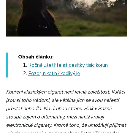
Obsah článku:
Ročně ušetříte až desítky tisíc korun
Pozor, nikotin škodlivý je
Kouření klasických cigaret není levná záležitost. Kuřáci
jsou si toho vědomi, ale většina jich se svou neřestí
přestat nehodlá. Na druhou stranu však výrazně
stoupá zájem o alternativy, mezi nimiž kralují
elektronické cigarety. Kromě toho, že umožňují přijímat