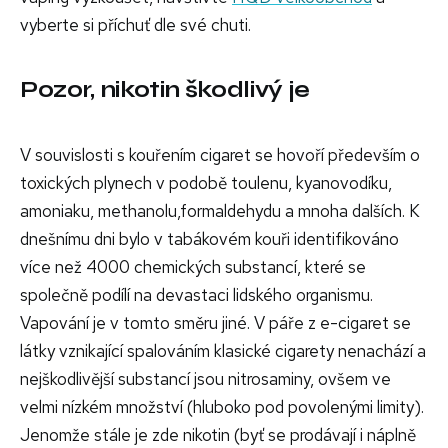
vyberte si příchuť dle své chuti.
Pozor, nikotin škodlivý je
V souvislosti s kouřením cigaret se hovoří především o
toxických plynech v podobě toulenu, kyanovodíku,
amoniaku, methanolu,formaldehydu a mnoha dalších. K
dnešnímu dni bylo v tabákovém kouři identifikováno
více než 4000 chemických substancí, které se
společně podílí na devastaci lidského organismu.
Vapování je v tomto směru jiné. V páře z e-cigaret se
látky vznikající spalováním klasické cigarety nenachází a
nejškodlivější substancí jsou nitrosaminy, ovšem ve
velmi nízkém množství (hluboko pod povolenými limity).
Jenomže stále je zde nikotin (byť se prodávají i náplně