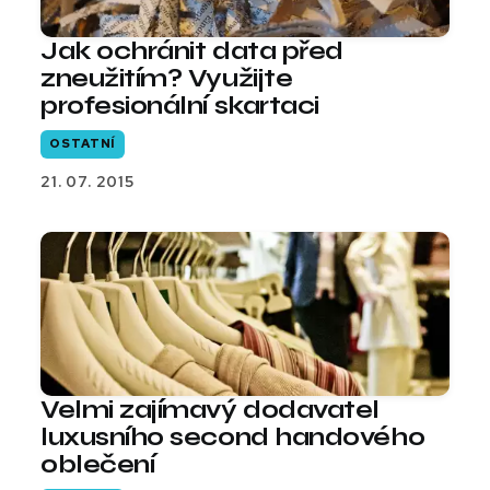
Jak ochránit data před
zneužitím? Využijte
profesionální skartaci
OSTATNÍ
21. 07. 2015
Velmi zajímavý dodavatel
luxusního second handového
oblečení