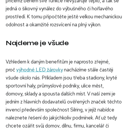
přičemž během své funkce nevyzařuje teplo, a tak se
jedná o šikovný vynález do výbušného či hořlavého
prostředí. K tomu připočtěte ještě velkou mechanickou
odolnost a okamžité rozsvícení na plný výkon.
Najdeme je všude
Vzhledem k daným benefitům je naprosto zřejmé,
proč
výhodné LED žárovky
nacházíme stále častěji
všude okolo nás. Příkladem jsou třeba stadiony, kryté
sportovní haly, průmyslové podniky, ulice měst,
domovy, sklady a spousta dalších míst. V naší zemi je
jedním z hlavních dodavatelů ověřených značek těchto
invencí především společnost Silring, v jejíž nabídce
naleznete řešení do jakýchkoliv podmínek. Ať už tedy
chcete ozářit svůj domov, dílnu, firmu, kancelář či