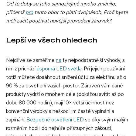
Od té doby se toho samozřejmě mnoho změnilo,
přičemž
pro
tento obor to platí dvojnásob. Proč byste
měli začít používat novější provedení žárovek?
Lepší ve všech ohledech
Nejdříve se zaměříme
na
ty nejpodstatnější výhody, s
nimiž přichází
úsporná LED světla
. Při jejich používání
totiž můžete dosáhnout snížení účtu za elektřinu až o
90 % za osvětlení vašich prostor. Zároveň vám dané
produkty vydrží o mnohem déle (dokážou svítit až po
dobu 80 000 hodin), mají 10× větší účinnost než
konvenční výrobky a neškodí jim časté vypínání a
zapínání.
Bezpečné osvětlení LED
se díky svým malým
rozměrům hodí i do nejhůře přístupných zákoutí,