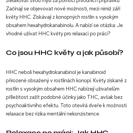
zrelaxovat svou mysl za pomocí přírodních přípravků.
Začínají se objevovat nové možnosti, mezi nimiž září
květy HHC. Získávají z konopných rostlin s vysokým
obsahem hexahydrokanabinolu. A nabízí se otázka: Je
vhodné užívat HHC květy pro relaxaci po práci?
Co jsou HHC květy a jak působí?
HHC neboli hexahydrokanabinol je kanabinoid
přirozeně obsažený v rostlinách konopí. Květy získané z
rostlin s vysokým obsahem HHC nabízejí uživatelům
příležitost zažít podobné účinky jako THC, avšak bez
psychoaktivního efektu. Toto otevírá dveře k možnosti
relaxace bez rizika mentální nekonzistence.
Relaxace po práci: Jak HHC