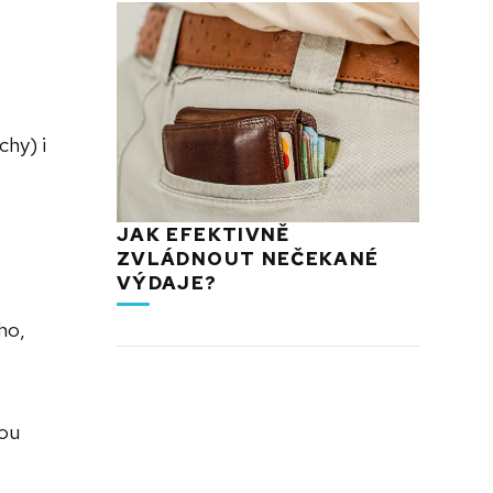
chy) i
JAK EFEKTIVNĚ
ZVLÁDNOUT NEČEKANÉ
VÝDAJE?
ho,
nou