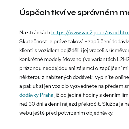
Úspěch tkví ve správném m
Na stránkách
https://www.van2go.cz/uvod.htm
Skutečnost je právě taková - zapůjčení dodávk
klienti s vozidlem odjížděli i jej vraceli s úsm
konkrétně modely Movano (ve variantách L2H2, L
prázdnou neodejdou ani zájemci o zapůjčení min
některou z nabízených dodávek, vyplníte online
a pak už si jen vozidlo vyzvednete na předem
dodávky Praha
již od jediné hodiny s denním li
než 30 dní a denní nájezd překročit. Služba je n
webu ještě před potvrzením objednávky.