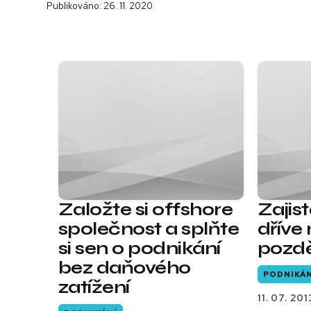
Publikováno: 26. 11. 2020
Založte si offshore
Zajis
společnost a splňte
dříve
si sen o podnikání
pozd
bez daňového
PODNIKÁN
zatížení
11. 07. 201