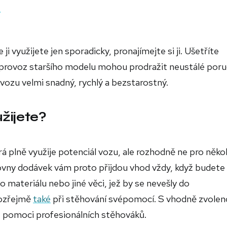
u
i využijete jen sporadicky, pronajímejte si ji. Ušetříte
a provoz staršího modelu mohou prodražit neustálé poru
vozu velmi snadný, rychlý a bezstarostný.
žijete?
rá plně využije potenciál vozu, ale rozhodně ne pro něko
čovny dodávek vám proto přijdou vhod vždy, když budete
 materiálu nebo jiné věci, jež by se nevešly do
mozřejmě
také
při stěhování svépomocí. S vhodně zvole
z pomoci profesionálních stěhováků.