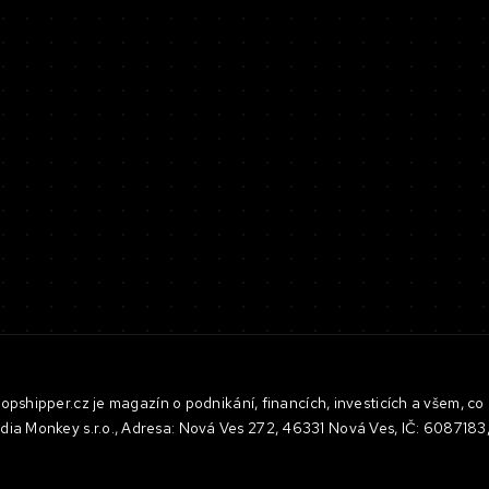
pshipper.cz je magazín o podnikání, financích, investicích a všem, co 
dia Monkey s.r.o., Adresa: Nová Ves 272, 46331 Nová Ves, IČ: 608718