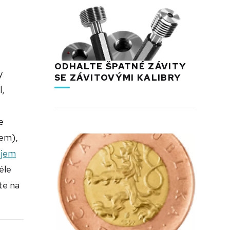
ODHALTE ŠPATNÉ ZÁVITY
y
SE ZÁVITOVÝMI KALIBRY
l,
e
dem),
ájem
éle
te na