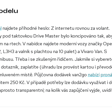
odelu
l
najdete příhodné heslo: Z internetu rovnou za volant.
y pod taktovkou Drive Master bylo koncipováno tak, ab
ěvem na rtech. V nabídce najdete moderní vozy značky Ope
3H3 a valník s plachtou na 10 palet) a Vivaro Van. S
ibusu. Třeba i se zkušeným řidičem. Jakmile si vyberet
 dotazník, zaplatíte (úhradu lze provést kartou i převo
 smluveném místě. Půjčovna dodávek van2go
nabízí
pron
mitem 250 Kč. V případě potřeby lze dodávku využívat i d
aprosto transparentní; na kolik vás zapůjčení vyjde, uvidí