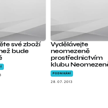
těte své zboží
Vydělávejte
 než bude
neomezeně
ě
prostřednictvím
klubu Neomezen
Í
PODNIKÁNÍ
3
28. 07. 2013