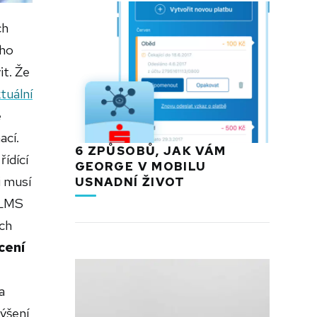
ch
ího
it. Že
tuální
e
ací.
6 ZPŮSOBŮ, JAK VÁM
řídící
GEORGE V MOBILU
i musí
USNADNÍ ŽIVOT
 LMS
ch
cení
a
ýšení