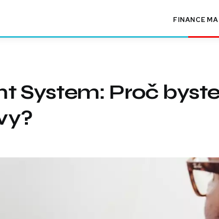
FINANCE
MA
 System: Proč byst
 vy?