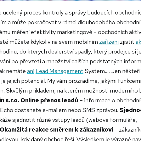
 ucelený proces kontroly a správy budoucích obchodní
váním a může pokračovat v rámci dlouhodobého obchodn
itému měření efektivity marketingově – obchodních aktiv
istě můžete kdykoliv na svém mobilním
zařízení
zjistit
ak
 hodinu, do kterých dealerství spadly, který prodejce si j
ání po převzetí a množství dalších podstatných inform
Pak nemáte
ani
Lead Management
System....
Jen někteří 
ý je jejich potenciál. My vám prozradíme, jakými funkcem
m. Skvělým příkladem, na kterém možnosti moderního
n s.r.o.
Online přenos leadů
– informace o obchodní
se. Echo dostanete e-mailem nebo SMS zprávou.
Sjedno
že sjednotit různé vstupy leadů (webové formuláře,
Okamžitá reakce směrem k zákazníkovi
– zákazník
odlevou, kdy daný obchod řeší. Výsledkem je výrazné nav