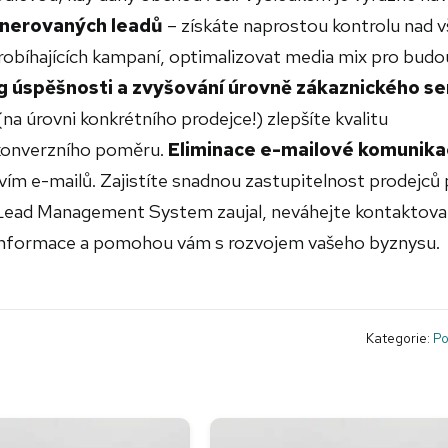
enerovaných leadů
– získáte naprostou kontrolu nad 
robíhajících kampaní, optimalizovat media mix pro budo
g úspěšnosti a zvyšování úrovně zákaznického se
(na úrovni konkrétního prodejce!) zlepšíte kvalitu
 konverzního poměru.
Eliminace e-mailové komunika
ím e-mailů. Zajistíte snadnou zastupitelnost prodejců 
Lead Management System zaujal, neváhejte kontaktova
í informace a pomohou vám s rozvojem vašeho byznysu.
Kategorie:
Po