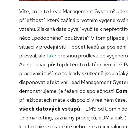
Víte, co je to Lead Management System? Jde o
příležitostí, který začíná prvotním vygenero
vztahu. Získaná data bývají využita k nepřetrž
něco „podobného“ používáte? V tom případě j
situaci v prodejní sítí – počet leadů za poslední
převzal, ale
také
přesnou prodlevu od vygenerov
Anebo snad přístup k těmto datům nemáte? 
pracovníci tuší, co to leady skutečně jsou a jak
disponovat efektivní Lead Management Syste
demonstrujeme, je řešení od společnosti
Comi
příležitostech máte k dispozici v reálném ča
všech datových vstupů
– LMS od Comin doká
telemarketing, záznamy prodejců, eDM a další)
kontaktujete okamžitě nebo jen s minimální pr