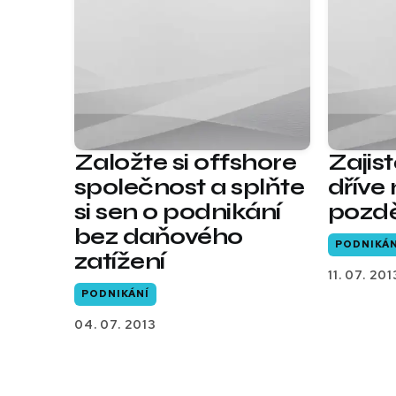
Založte si offshore
Zajis
společnost a splňte
dříve
si sen o podnikání
pozd
bez daňového
PODNIKÁN
zatížení
11. 07. 201
PODNIKÁNÍ
04. 07. 2013