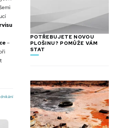
všemi
ucí
rvisu
POTŘEBUJETE NOVOU
ce
–
PLOŠINU? POMŮŽE VÁM
STAT
při
t
dnikání