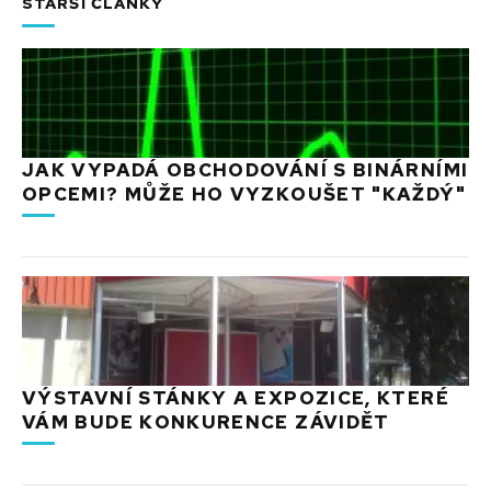
STARŠÍ ČLÁNKY
JAK VYPADÁ OBCHODOVÁNÍ S BINÁRNÍMI
OPCEMI? MŮŽE HO VYZKOUŠET "KAŽDÝ"
VÝSTAVNÍ STÁNKY A EXPOZICE, KTERÉ
VÁM BUDE KONKURENCE ZÁVIDĚT