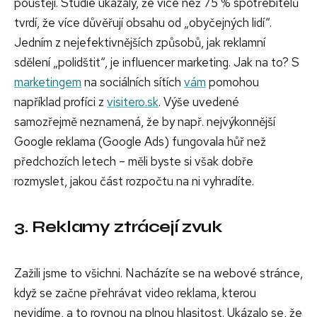
pouštějí. Studie ukázaly, že více než 75 % spotřebitelů
tvrdí, že více důvěřují obsahu od „obyčejných lidí“.
Jedním z nejefektivnějších způsobů, jak reklamní
sdělení „polidštit“, je influencer marketing. Jak na to? S
marketingem
na sociálních sítích
vám
pomohou
například profíci z
visitero.sk
. Výše uvedené
samozřejmě neznamená, že by např. nejvýkonnější
Google reklama (Google Ads) fungovala hůř než
předchozích letech – měli byste si však dobře
rozmyslet, jakou část rozpočtu na ni vyhradíte.
3. Reklamy ztrácejí zvuk
Zažili jsme to všichni. Nacházíte se na webové stránce,
když se začne přehrávat video reklama, kterou
nevidíme, a to rovnou na plnou hlasitost. Ukázalo se, že