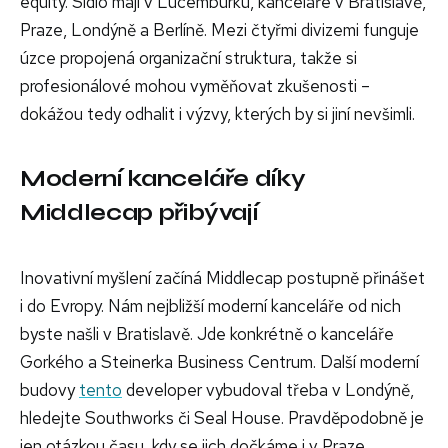
equity. Sídlo mají v Lucemburku, kanceláře v Bratislavě,
Praze, Londýně a Berlíně. Mezi čtyřmi divizemi funguje
úzce propojená organizační struktura, takže si
profesionálové mohou vyměňovat zkušenosti –
dokážou tedy odhalit i výzvy, kterých by si jiní nevšimli.
Moderní kanceláře díky
Middlecap přibývají
Inovativní myšlení začíná Middlecap postupně přinášet
i do Evropy. Nám nejbližší moderní kanceláře od nich
byste našli v Bratislavě. Jde konkrétně o kanceláře
Gorkého a Steinerka Business Centrum. Další moderní
budovy
tento
developer vybudoval třeba v Londýně,
hledejte Southworks či Seal House. Pravděpodobně je
jen otázkou času, kdy se jich dočkáme i v Praze.