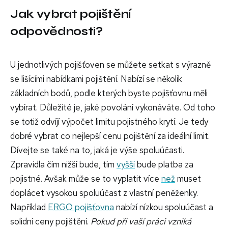
Jak vybrat pojištění
odpovědnosti?
U jednotlivých pojišťoven se můžete setkat s výrazně
se lišícími nabídkami pojištění. Nabízí se několik
základních bodů, podle kterých byste pojišťovnu měli
vybírat. Důležité je, jaké povolání vykonáváte. Od toho
se totiž odvíjí výpočet limitu pojistného krytí. Je tedy
dobré vybrat co nejlepší cenu pojištění za ideální limit.
Dívejte se také na to, jaká je výše spoluúčasti.
Zpravidla čím nižší bude, tím
vyšší
bude platba za
pojistné. Avšak může se to vyplatit více
než
muset
doplácet vysokou spoluúčast z vlastní peněženky.
Například
ERGO pojišťovna
nabízí nízkou spoluúčast a
solidní ceny pojištění.
Pokud při vaší práci vzniká