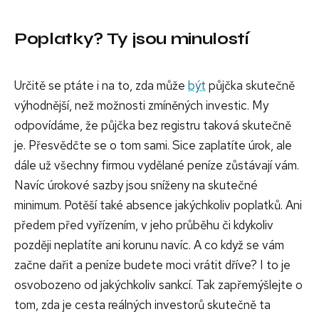
Poplatky? Ty jsou minulostí
Určitě se ptáte i na to, zda může
být
půjčka skutečně
výhodnější, než možnosti zmíněných investic. My
odpovídáme, že půjčka bez registru taková skutečně
je. Přesvědčte se o tom sami. Sice zaplatíte úrok, ale
dále už všechny firmou vydělané peníze zůstávají vám.
Navíc úrokové sazby jsou sníženy na skutečné
minimum. Potěší také absence jakýchkoliv poplatků. Ani
předem před vyřízením, v jeho průběhu či kdykoliv
později neplatíte ani korunu navíc. A co když se vám
začne dařit a peníze budete moci vrátit dříve? I to je
osvobozeno od jakýchkoliv sankcí. Tak zapřemýšlejte o
tom, zda je cesta reálných investorů skutečně ta