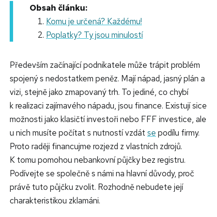
Obsah článku:
Komu je určená? Každému!
Poplatky? Ty jsou minulostí
Především začínající podnikatele může trápit problém
spojený s nedostatkem peněz. Mají nápad, jasný plán a
vizi, stejně jako zmapovaný trh. To jediné, co chybí
k realizaci zajímavého nápadu, jsou finance. Existují sice
možnosti jako klasičtí investoři nebo FFF investice, ale
u nich musíte počítat s nutností vzdát
se
podílu firmy.
Proto raději financujme rozjezd z vlastních zdrojů.
K tomu pomohou nebankovní půjčky bez registru.
Podívejte se společně s námi na hlavní důvody, proč
právě tuto půjčku zvolit. Rozhodně nebudete její
charakteristikou zklamáni.