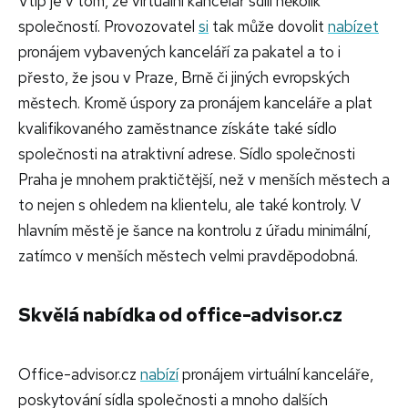
Vtip je v tom, že virtuální kancelář sdílí několik
společností. Provozovatel
si
tak může dovolit
nabízet
pronájem vybavených kanceláří za pakatel a to i
přesto, že jsou v Praze, Brně či jiných evropských
městech. Kromě úspory za pronájem kanceláře a plat
kvalifikovaného zaměstnance získáte také sídlo
společnosti na atraktivní adrese. Sídlo společnosti
Praha je mnohem praktičtější, než v menších městech a
to nejen s ohledem na klientelu, ale také kontroly. V
hlavním městě je šance na kontrolu z úřadu minimální,
zatímco v menších městech velmi pravděpodobná.
Skvělá nabídka od office-advisor.cz
Office-advisor.cz
nabízí
pronájem virtuální kanceláře,
poskytování sídla společnosti a mnoho dalších