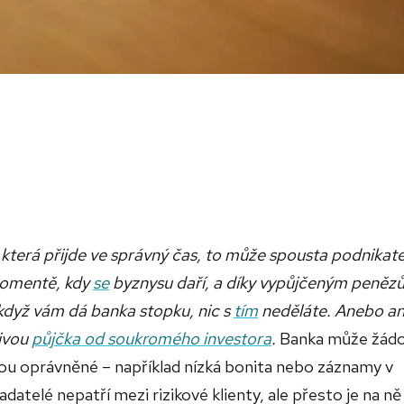
 která přijde ve správný čas, to může spousta podnikate
 momentě, kdy
se
byznysu daří, a díky vypůjčeným peněz
, když vám dá banka stopku, nic s
tím
neděláte. Anebo a
tivou
půjčka od soukromého investora
.
Banka může žádo
ou oprávněné – například nízká bonita nebo záznamy v
adatelé nepatří mezi rizikové klienty, ale přesto je na ně