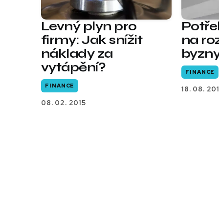
Levný plyn pro
Potře
firmy: Jak snížit
na ro
náklady za
byzn
vytápění?
FINANCE
FINANCE
18. 08. 20
08. 02. 2015