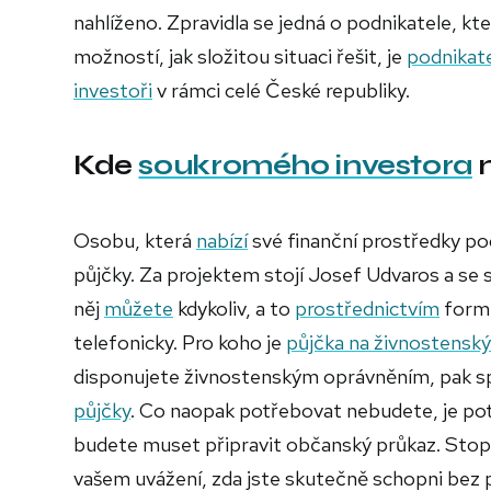
nahlíženo. Zpravidla se jedná o podnikatele, k
možností, jak složitou situaci řešit, je
podnikate
investoři
v rámci celé České republiky.
Kde
soukromého investora
n
Osobu, která
nabízí
své finanční prostředky po
půjčky. Za projektem stojí Josef Udvaros a s
něj
můžete
kdykoliv, a to
prostřednictvím
formu
telefonicky. Pro koho je
půjčka na živnostenský 
disponujete živnostenským oprávněním, pak sp
půjčky
. Co naopak potřebovat nebudete, je pot
budete muset připravit občanský průkaz. Stopku
vašem uvážení, zda jste skutečně schopni bez 