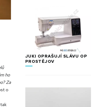
JUKI OPRAŠUJÍ SLÁVU OP
PROSTĚJOV
lů
ům ho
no? Za
st o
 tak