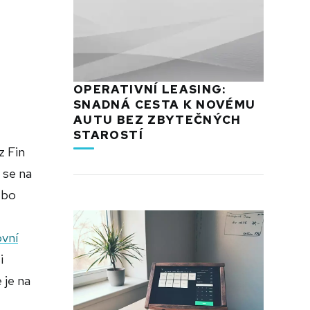
OPERATIVNÍ LEASING:
SNADNÁ CESTA K NOVÉMU
AUTU BEZ ZBYTEČNÝCH
STAROSTÍ
z Fin
 se na
ebo
vní
i
 je na