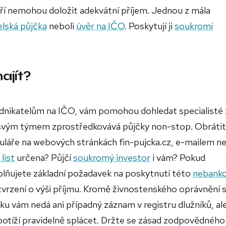
teří nemohou doložit adekvátní příjem. Jednou z mála
lská půjčka
neboli
úvěr na IČO
. Poskytují ji
soukromí
ajít?
dnikatelům na IČO, vám pomohou dohledat specialisté 
e svým týmem zprostředkovává půjčky non-stop. Obrátit
láře na webových stránkách fin-pujcka.cz, e-mailem n
list
určena? Půjčí
soukromý investor
i vám? Pokud
lňujete základní požadavek na poskytnutí této
nebanko
vrzení o výši příjmu. Kromě živnostenského oprávnění s
 vám nedá ani případný záznam v registru dlužníků, ale
potíží pravidelně splácet. Držte se zásad zodpovědného