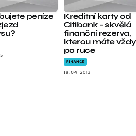
bujete peníze
Kreditní karty od
zjezd
Citibank - skvělá
ysu?
finanční rezerva,
kterou máte vždy
po ruce
15
FINANCE
18. 04. 2013