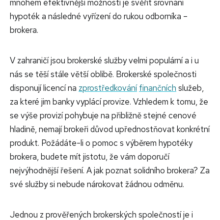
mnohem efektivnější možností je svěřit srovnání
hypoték a následné vyřízení do rukou odborníka –
brokera.
V zahraničí jsou brokerské služby velmi populární a i u
nás se těší stále větší oblibě. Brokerské společnosti
disponují licencí na
zprostředkování
finančních
služeb,
za které jim banky vyplácí provize. Vzhledem k tomu, že
se výše provizí pohybuje na přibližně stejné cenové
hladině, nemají brokeři důvod upřednostňovat konkrétní
produkt. Požádáte-li o pomoc s výběrem hypotéky
brokera, budete mít jistotu, že vám doporučí
nejvýhodnější řešení. A jak poznat solidního brokera? Za
své služby si nebude nárokovat žádnou odměnu.
Jednou z prověřených brokerských společností je i