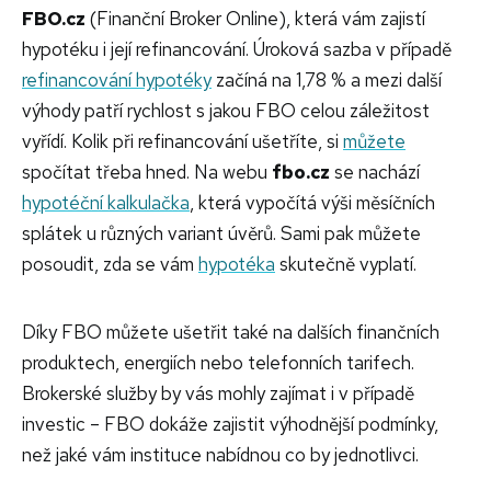
FBO.cz
(Finanční Broker Online), která vám zajistí
hypotéku i její refinancování. Úroková sazba v případě
refinancování hypotéky
začíná na 1,78 % a mezi další
výhody patří rychlost s jakou FBO celou záležitost
vyřídí. Kolik při refinancování ušetříte, si
můžete
spočítat třeba hned. Na webu
fbo.cz
se nachází
hypotéční kalkulačka
, která vypočítá výši měsíčních
splátek u různých variant úvěrů. Sami pak můžete
posoudit, zda se vám
hypotéka
skutečně vyplatí.
Díky FBO můžete ušetřit také na dalších finančních
produktech, energiích nebo telefonních tarifech.
Brokerské služby by vás mohly zajímat i v případě
investic – FBO dokáže zajistit výhodnější podmínky,
než jaké vám instituce nabídnou co by jednotlivci.