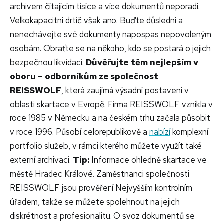
archivem čítajícím tisíce a více dokumentů neporadí.
Velkokapacitní drtič však ano. Buďte důslední a
nenechávejte své dokumenty napospas nepovoleným
osobám. Obraťte se na někoho, kdo se postará o jejich
bezpečnou likvidaci.
Důvěřujte těm nejlepším v
oboru – odborníkům ze společnost
REISSWOLF
, která zaujímá výsadní postavení v
oblasti skartace v Evropě. Firma REISSWOLF vznikla v
roce 1985 v Německu a na českém trhu začala působit
v roce 1996. Působí celorepublikově a
nabízí
komplexní
portfolio služeb, v rámci kterého můžete využít také
externí archivaci.
Tip:
Informace ohledně skartace ve
městě Hradec Králové. Zaměstnanci společnosti
REISSWOLF jsou prověření Nejvyšším kontrolním
úřadem, takže se můžete spolehnout na jejich
diskrétnost a profesionalitu. O svoz dokumentů se