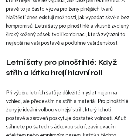
které nejen skvěle vypadá, ale také perfektně sedí. A
právě to je často výzva pro ženy plnějších tvarů.
Naštěstí dnes existují možnosti, jak vypadat skvěle bez
kompromisů. Letní šaty pro plnoštíhlé a vkusně zvolený
široký kožený pásek tvoří kombinaci, která zvýrazní to
nejlepší na vaší postavě a podtrhne vaši ženskost.
Letní šaty pro plnoštíhlé: Když
střih a látka hrají hlavní roli
Při výběru letních šatů je důležité myslet nejen na
vzhled, ale především na střih a materiál. Pro plnoštíhlé
ženy je ideální volbou volnější střih, který lichotí
postavě a zároveň poskytuje dostatek volnosti. Ať už
sáhnete po šatech s áčkovou sukní, zavinovacím
efektem nebo empírovým pasem, každý z těchto