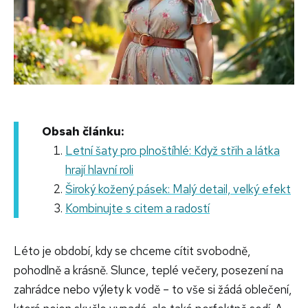
Obsah článku:
Letní šaty pro plnoštíhlé: Když střih a látka
hrají hlavní roli
Široký kožený pásek: Malý detail, velký efekt
Kombinujte s citem a radostí
Léto je období, kdy se chceme cítit svobodně,
pohodlně a krásně. Slunce, teplé večery, posezení na
zahrádce nebo výlety k vodě – to vše si žádá oblečení,