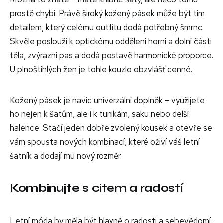
prostě chybí. Právě široký kožený pásek může být tím
detailem, který celému outfitu dodá potřebný šmrnc.
Skvěle poslouží k optickému oddělení horní a dolní části
těla, zvýrazní pas a dodá postavě harmonické proporce.
U plnoštíhlých žen je tohle kouzlo obzvlášť cenné.
Kožený pásek je navíc univerzální doplněk – využijete
ho nejen k šatům, ale i k tunikám, saku nebo delší
halence. Stačí jeden dobře zvolený kousek a otevře se
vám spousta nových kombinací, které oživí váš letní
šatník a dodají mu nový rozměr.
Kombinujte s citem a radostí
Letní móda by měla být hlavně o radosti a sebevědomí.