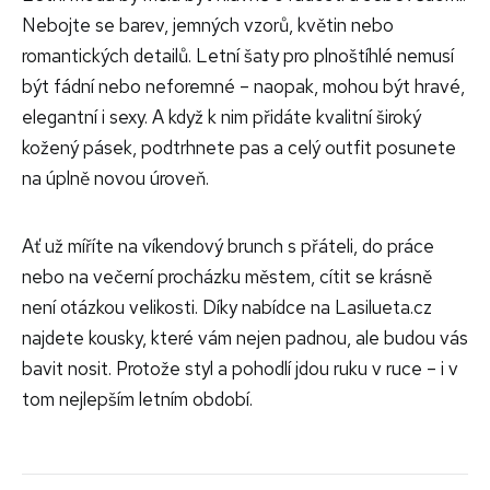
Nebojte se barev, jemných vzorů, květin nebo
romantických detailů. Letní šaty pro plnoštíhlé nemusí
být fádní nebo neforemné – naopak, mohou být hravé,
elegantní i sexy. A když k nim přidáte kvalitní široký
kožený pásek, podtrhnete pas a celý outfit posunete
na úplně novou úroveň.
Ať už míříte na víkendový brunch s přáteli, do práce
nebo na večerní procházku městem, cítit se krásně
není otázkou velikosti. Díky nabídce na Lasilueta.cz
najdete kousky, které vám nejen padnou, ale budou vás
bavit nosit. Protože styl a pohodlí jdou ruku v ruce – i v
tom nejlepším letním období.