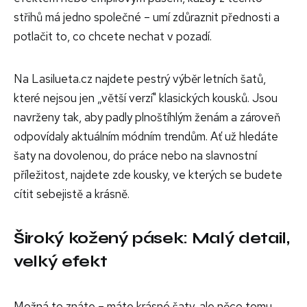
střihů má jedno společné – umí zdůraznit přednosti a
potlačit to, co chcete nechat v pozadí.
Na Lasilueta.cz najdete pestrý výběr letních šatů,
které nejsou jen „větší verzí" klasických kousků. Jsou
navrženy tak, aby padly plnoštíhlým ženám a zároveň
odpovídaly aktuálním módním trendům. Ať už hledáte
šaty na dovolenou, do práce nebo na slavnostní
příležitost, najdete zde kousky, ve kterých se budete
cítit sebejistě a krásně.
Široký kožený pásek: Malý detail,
velký efekt
Možná to znáte – máte krásné šaty, ale něco tomu