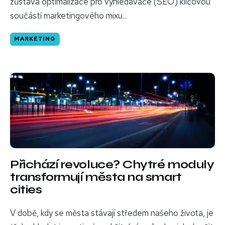
zůstává optimalizace pro vyhledávače (SEO) klíčovou
součástí marketingového mixu...
MARKETING
Přichází revoluce? Chytré moduly
transformují města na smart
cities
V době, kdy se města stávají středem našeho života, je