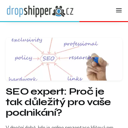
SEO expert: Proč je
tak důležitý pro vaše
podnikání?
V dnešní době, kde je online prezentace klíčová pro