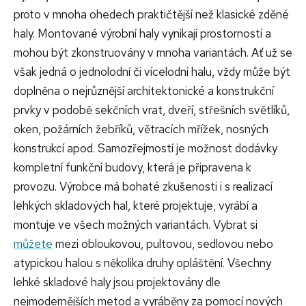
proto v mnoha ohedech praktičtější než klasické zděné
haly. Montované výrobní haly vynikají prostorností a
mohou být zkonstruovány v mnoha variantách. Ať už se
však jedná o jednolodní či vícelodní halu, vždy může být
doplněna o nejrůznější architektonické a konstrukční
prvky v podobě sekčních vrat, dveří, střešních světlíků,
oken, požárních žebříků, větracích mřížek, nosných
konstrukcí apod. Samozřejmostí je možnost dodávky
kompletní funkční budovy, která je připravena k
provozu. Výrobce má bohaté zkušenosti i s realizací
lehkých skladových hal, které projektuje, vyrábí a
montuje ve všech možných variantách. Vybrat si
můžete
mezi obloukovou, pultovou, sedlovou nebo
atypickou halou s několika druhy opláštění. Všechny
lehké skladové haly jsou projektovány dle
nejmodernějších metod a vyráběny za pomocí nových