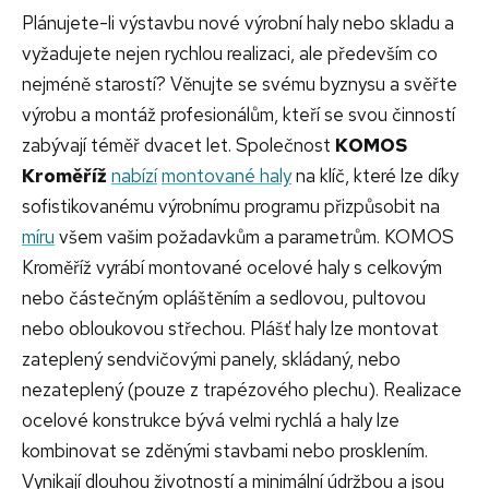
Plánujete-li výstavbu nové výrobní haly nebo skladu a
vyžadujete nejen rychlou realizaci, ale především co
nejméně starostí? Věnujte se svému byznysu a svěřte
výrobu a montáž profesionálům, kteří se svou činností
zabývají téměř dvacet let. Společnost
KOMOS
Kroměříž
nabízí
montované haly
na klíč, které lze díky
sofistikovanému výrobnímu programu přizpůsobit na
míru
všem vašim požadavkům a parametrům.
KOMOS
Kroměříž vyrábí montované ocelové haly s celkovým
nebo částečným opláštěním a sedlovou, pultovou
nebo obloukovou střechou. Plášť haly lze montovat
zateplený sendvičovými panely, skládaný, nebo
nezateplený (pouze z trapézového plechu). Realizace
ocelové konstrukce bývá velmi rychlá a haly lze
kombinovat se zděnými stavbami nebo prosklením.
Vynikají dlouhou životností a minimální údržbou a jsou