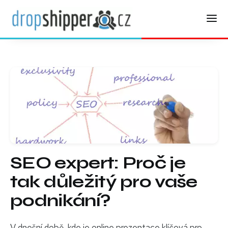
SEO expert: Proč je
tak důležitý pro vaše
podnikání?
V dnešní době, kde je online prezentace klíčová pro