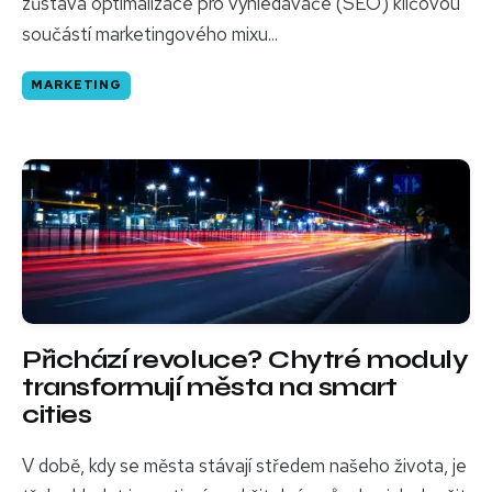
zůstává optimalizace pro vyhledávače (SEO) klíčovou
součástí marketingového mixu...
MARKETING
Přichází revoluce? Chytré moduly
transformují města na smart
cities
V době, kdy se města stávají středem našeho života, je